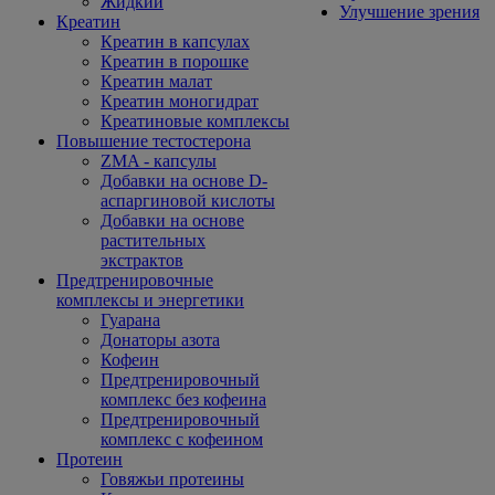
Жидкий
Улучшение зрения
Креатин
Креатин в капсулах
Креатин в порошке
Креатин малат
Креатин моногидрат
Креатиновые комплексы
Повышение тестостерона
ZMA - капсулы
Добавки на основе D-
аспаргиновой кислоты
Добавки на основе
растительных
экстрактов
Предтренировочные
комплексы и энергетики
Гуарана
Донаторы азота
Кофеин
Предтренировочный
комплекс без кофеина
Предтренировочный
комплекс с кофеином
Протеин
Говяжьи протеины