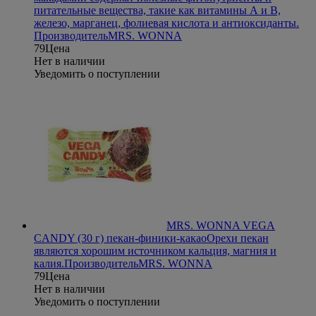
питательные вещества, такие как витамины А и В,
железо, марганец, фолиевая кислота и антиоксиданты.
Производитель
MRS. WONNA
79
Цена
Нет в наличии
Уведомить о поступлении
MRS. WONNA VEGA
CANDY (30 г) пекан-финики-какао
Орехи пекан
являются хорошим источником кальция, магния и
калия.
Производитель
MRS. WONNA
79
Цена
Нет в наличии
Уведомить о поступлении