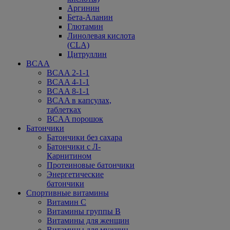
Аргинин
Бета-Аланин
Глютамин
Линолевая кислота
(CLA)
Цитруллин
BCAA
BCAA 2-1-1
BCAA 4-1-1
BCAA 8-1-1
BCAA в капсулах,
таблетках
BCAA порошок
Батончики
Батончики без сахара
Батончики с Л-
Карнитином
Протеиновые батончики
Энергетические
батончики
Спортивные витамины
Витамин С
Витамины группы В
Витамины для женщин
Витамины для мужчин