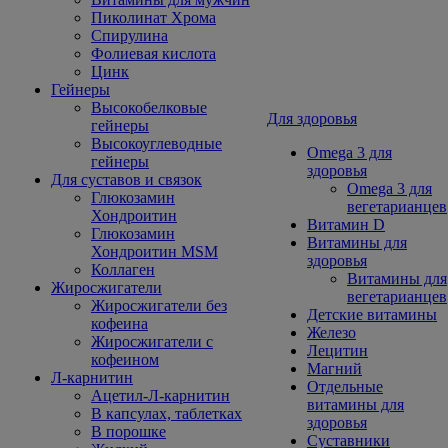
Пиколинат Хрома
Спирулина
Фолиевая кислота
Цинк
Гейнеры
Высокобелковые
Для здоровья
гейнеры
Высокоуглеводные
Omega 3 для
гейнеры
здоровья
Для суставов и связок
Omega 3 для
Глюкозамин
вегетарианцев
Хондроитин
Витамин D
Глюкозамин
Витамины для
Хондроитин MSM
здоровья
Коллаген
Витамины для
Жиросжигатели
вегетарианцев
Жиросжигатели без
Детские витамины
кофеина
Железо
Жиросжигатели с
Лецитин
кофеином
Магний
Л-карнитин
Отдельные
Ацетил-Л-карнитин
витамины для
В капсулах, таблетках
здоровья
В порошке
Суставники