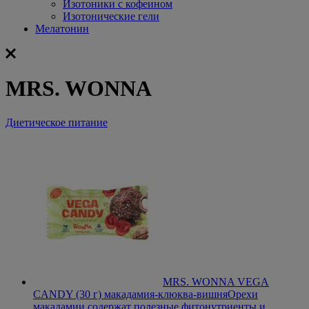
Изотоники с кофеином
Изотонические гели
Мелатонин
MRS. WONNA
Диетическое питание
MRS. WONNA VEGA
CANDY (30 г) макадамия-клюква-вишня
Орехи
макадамии содержат полезные фитонутриенты и