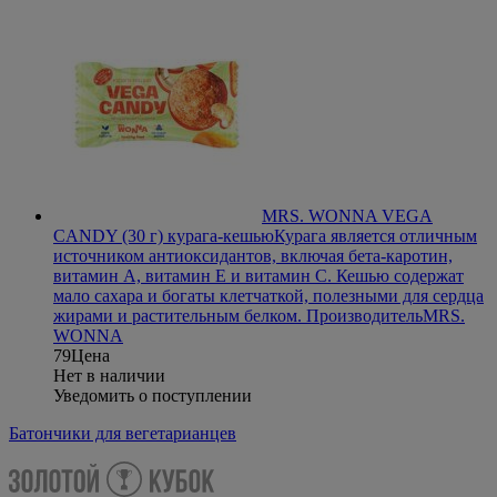
MRS. WONNA VEGA
CANDY (30 г) курага-кешью
Курага является отличным
источником антиоксидантов, включая бета-каротин,
витамин А, витамин Е и витамин С. Кешью содержат
мало сахара и богаты клетчаткой, полезными для сердца
жирами и растительным белком.
Производитель
MRS.
WONNA
79
Цена
Нет в наличии
Уведомить о поступлении
Батончики для вегетарианцев