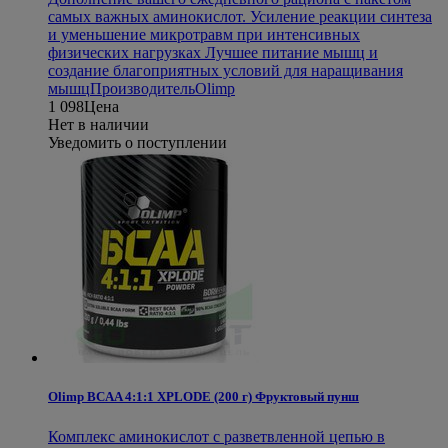
самых важных аминокислот. Усиление реакции синтеза
и уменьшение микротравм при интенсивных
физических нагрузках Лучшее питание мышц и
создание благоприятных условий для наращивания
мышц
Производитель
Olimp
1 098
Цена
Нет в наличии
Уведомить о поступлении
Olimp BCAA 4:1:1 XPLODE (200 г) Фруктовый пунш
Комплекс аминокислот с разветвленной цепью в