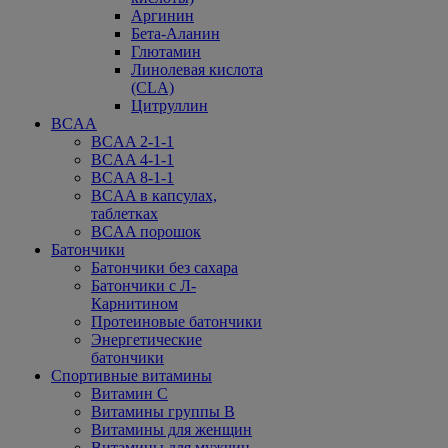
Аргинин
Бета-Аланин
Глютамин
Линолевая кислота
(CLA)
Цитруллин
BCAA
BCAA 2-1-1
BCAA 4-1-1
BCAA 8-1-1
BCAA в капсулах,
таблетках
BCAA порошок
Батончики
Батончики без сахара
Батончики с Л-
Карнитином
Протеиновые батончики
Энергетические
батончики
Спортивные витамины
Витамин С
Витамины группы В
Витамины для женщин
Витамины для мужчин