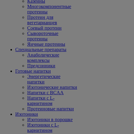
Казеины
Многокомпонентные
протеины
Протеин для
вегетарианцев
Соевый протеин
Сывороточные
протеины
Яичные протеины
Специальные препараты
Анаболические
комплексы
Предсонники
Готовые напитки
Энергетические
напитки
Изотонические напитки
Напитки с BCAA
Напитки с L-
карнитином
Протеиновые напитки
Изотоники
Изотоники в порошке
Изотоники с L-
карнитином