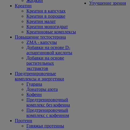
Жидкий
Улучшение зрения
Креатин
Креатин в капсулах
Креатин в порошке
Креатин малат
Креатин моногидрат
Креатиновые комплексы
Повышение тестостерона
ZMA - капсулы
Добавки на основе D-
аспаргиновой кислоты
Добавки на основе
растительных
экстрактов
Предтренировочные
комплексы и энергетики
Гуарана
Донаторы азота
Кофеин
Предтренировочный
комплекс без кофеина
Предтренировочный
комплекс с кофеином
Протеин
Говяжьи протеины