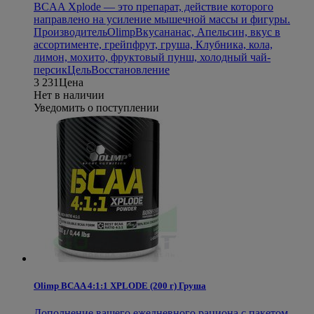
BCAA Xplode — это препарат, действие которого
направлено на усиление мышечной массы и фигуры.
Производитель
Olimp
Вкус
ананас, Апельсин, вкус в
ассортименте, грейпфрут, груша, Клубника, кола,
лимон, мохито, фруктовый пунш, холодный чай-
персик
Цель
Восстановление
3 231
Цена
Нет в наличии
Уведомить о поступлении
Olimp BCAA 4:1:1 XPLODE (200 г) Груша
Дополнение вашего ежедневного рациона с пакетом