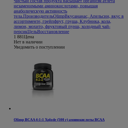
Чистый состав продукта насыщает организм атлета
незаменимыми аминокислотами, повышая
анаболическую активность
тела.
Производитель
Olimp
Вкус
ананас, Апельсин, вкус в
ассортименте, грейпфрут, груша, Клубника, кола,
лимон, мохито, фруктовый пунш, холодный чай-
персик
Цель
Восстановление
1 881
Цена
Нет в наличии
Уведомить о поступлении
Olimp BCAA 4:1:1 Xplode (500 г) аминокислоты ВСАА