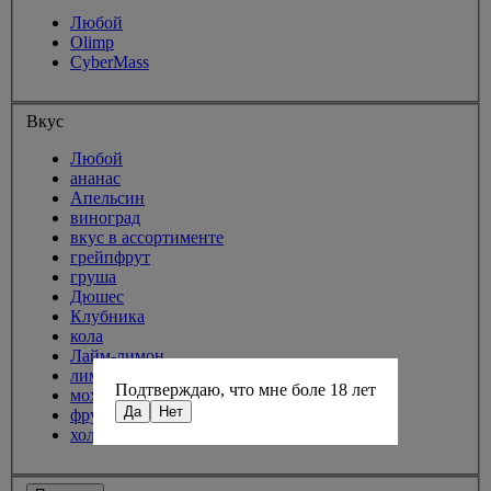
Любой
Olimp
CyberMass
Вкус
Любой
ананас
Апельсин
виноград
вкус в ассортименте
грейпфрут
груша
Дюшес
Клубника
кола
Лайм-лимон
лимон
Подтверждаю, что мне боле 18 лет
мохито
Да
Нет
фруктовый пунш
холодный чай-персик