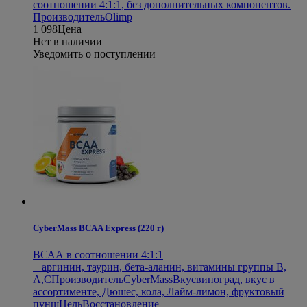
соотношении 4:1:1, без дополнительных компонентов.
Производитель
Olimp
1 098
Цена
Нет в наличии
Уведомить о поступлении
CyberMass BCAA Express (220 г)
ВСАА в соотношении 4:1:1
+ аргинин, таурин, бета-аланин, витамины группы В,
А,С
Производитель
CyberMass
Вкус
виноград, вкус в
ассортименте, Дюшес, кола, Лайм-лимон, фруктовый
пунш
Цель
Восстановление