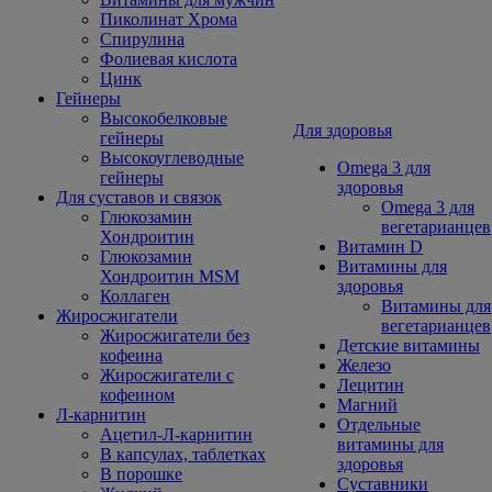
Пиколинат Хрома
Спирулина
Фолиевая кислота
Цинк
Гейнеры
Высокобелковые
Для здоровья
гейнеры
Высокоуглеводные
Omega 3 для
гейнеры
здоровья
Для суставов и связок
Omega 3 для
Глюкозамин
вегетарианцев
Хондроитин
Витамин D
Глюкозамин
Витамины для
Хондроитин MSM
здоровья
Коллаген
Витамины для
Жиросжигатели
вегетарианцев
Жиросжигатели без
Детские витамины
кофеина
Железо
Жиросжигатели с
Лецитин
кофеином
Магний
Л-карнитин
Отдельные
Ацетил-Л-карнитин
витамины для
В капсулах, таблетках
здоровья
В порошке
Суставники