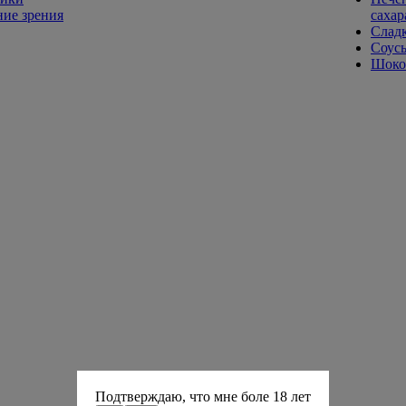
ие зрения
сахар
Слад
Соусы
Шокол
Подтверждаю, что мне боле 18 лет