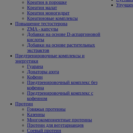
Креатин в порошке
Улучшен
Креатин малат
Креатин моногидрат
Креатиновые комплексы
Повышение тестостерона
ZMA - капсулы
Добавки на основе D-аспаргиновой
кислоты
Добавки на основе растительных
экстрактов
Предтренировочные комплексы и
энергетики
Гуарана
Донаторы азота
Кофеин
Предтренировочный комплекс без
кофеина
Предтренировочный комплекс с
кофеином
Протеин
Говяжьи протеины
Казеины
Многокомпонентные протеины
Протеин для вегетарианцев
Соевый протеин