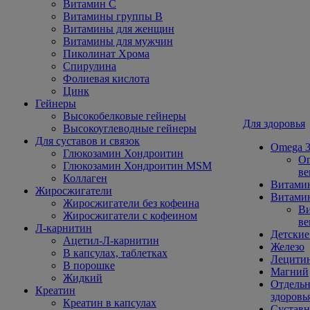
Витамин С
Витамины группы В
Витамины для женщин
Витамины для мужчин
Пиколинат Хрома
Спирулина
Фолиевая кислота
Цинк
Гейнеры
Высокобелковые гейнеры
Для здоровья
Высокоуглеводные гейнеры
Для суставов и связок
Omega 3
Глюкозамин Хондроитин
Om
Глюкозамин Хондроитин MSM
ве
Коллаген
Витами
Жиросжигатели
Витамин
Жиросжигатели без кофеина
Ви
Жиросжигатели с кофеином
ве
Л-карнитин
Детские
Ацетил-Л-карнитин
Железо
В капсулах, таблетках
Лецити
В порошке
Магний
Жидкий
Отдельн
Креатин
здоровь
Креатин в капсулах
Сустав