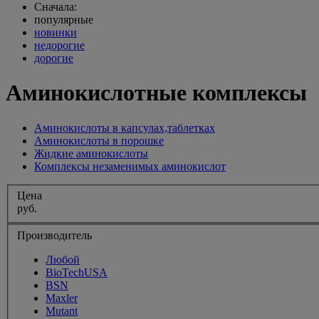
Сначала:
популярные
новинки
недорогие
дорогие
Аминокислотные комплексы
Аминокислоты в капсулах,таблетках
Аминокислоты в порошке
Жидкие аминокислоты
Комплексы незаменимых аминокислот
Цена
руб.
Производитель
Любой
BioTechUSA
BSN
Maxler
Mutant