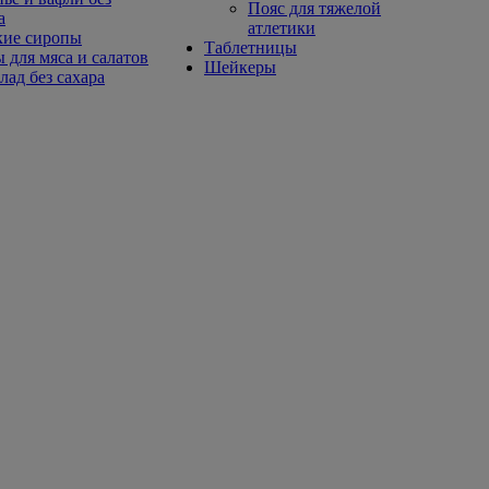
Пояс для тяжелой
а
атлетики
кие сиропы
Таблетницы
 для мяса и салатов
Шейкеры
ад без сахара