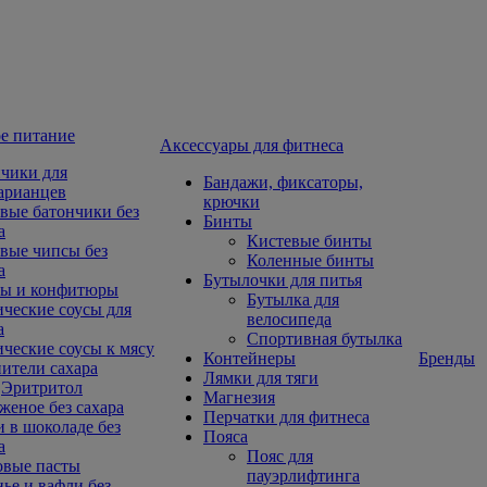
е питание
Aксессуары для фитнеса
чики для
Бандажи, фиксаторы,
арианцев
крючки
вые батончики без
Бинты
а
Кистевые бинты
вые чипсы без
Коленные бинты
а
Бутылочки для питья
ы и конфитюры
Бутылка для
ческие соусы для
велосипеда
а
Спортивная бутылка
ческие соусы к мясу
Контейнеры
Бренды
ители сахара
Лямки для тяги
Эритритол
Магнезия
еное без сахара
Перчатки для фитнеса
 в шоколаде без
Пояса
а
Пояс для
овые пасты
пауэрлифтинга
ье и вафли без