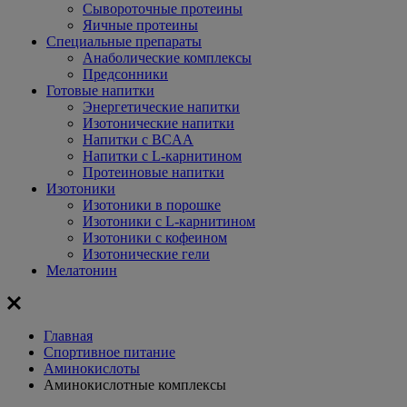
Сывороточные протеины
Яичные протеины
Специальные препараты
Анаболические комплексы
Предсонники
Готовые напитки
Энергетические напитки
Изотонические напитки
Напитки с BCAA
Напитки с L-карнитином
Протеиновые напитки
Изотоники
Изотоники в порошке
Изотоники с L-карнитином
Изотоники с кофеином
Изотонические гели
Мелатонин
Главная
Спортивное питание
Аминокислоты
Аминокислотные комплексы