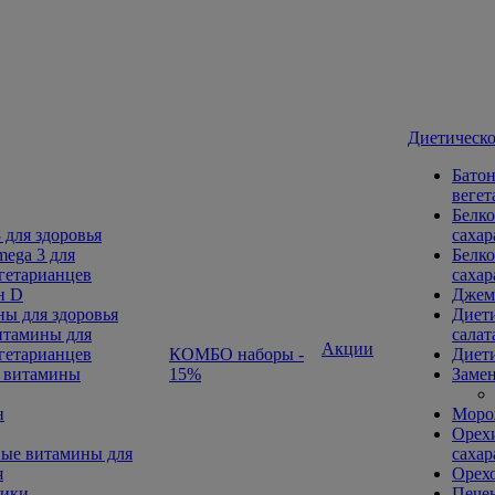
Диетическо
Батон
вегет
Белко
 для здоровья
сахар
ega 3 для
Белко
гетарианцев
сахар
н D
Джем
ы для здоровья
Диети
тамины для
салат
Акции
гетарианцев
КОМБО наборы -
Диети
 витамины
15%
Замен
н
Морож
Орехи
ые витамины для
сахар
я
Орех
ники
Печен