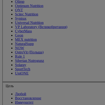
Olimp
Optimum Nutrition
QNT
Scitec Nutrition
Syntrax
Universal Nutrition
VP Laboratory (Великобритания)
CyberMass
Geon
MEX nutrition
NaturalSupp
NOW
OstroVit (Польша)
Rule 1
Siberian Nutrogunz
Solaray
SportTech
UniONE
Цель
Любой
Восстановление
Иммунитет