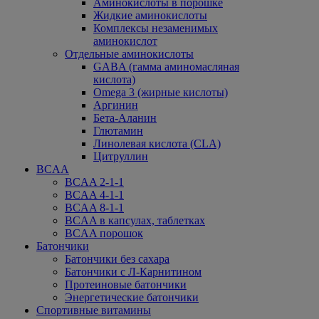
Аминокислоты в порошке
Жидкие аминокислоты
Комплексы незаменимых
аминокислот
Отдельные аминокислоты
GABA (гамма аминомасляная
кислота)
Omega 3 (жирные кислоты)
Аргинин
Бета-Аланин
Глютамин
Линолевая кислота (CLA)
Цитруллин
BCAA
BCAA 2-1-1
BCAA 4-1-1
BCAA 8-1-1
BCAA в капсулах, таблетках
BCAA порошок
Батончики
Батончики без сахара
Батончики с Л-Карнитином
Протеиновые батончики
Энергетические батончики
Спортивные витамины