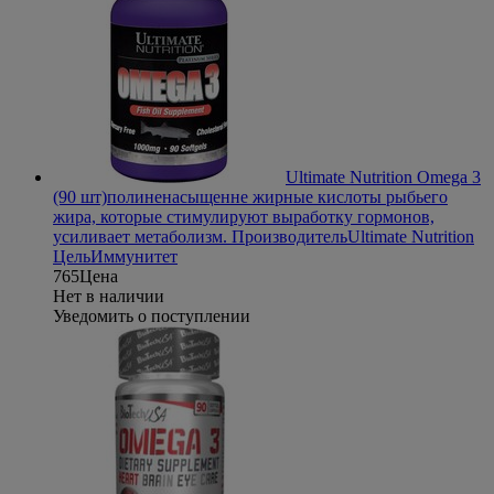
Ultimate Nutrition Omega 3
(90 шт)
полиненасыщенне жирные кислоты рыбьего
жира, которые стимулируют выработку гормонов,
усиливает метаболизм.
Производитель
Ultimate Nutrition
Цель
Иммунитет
765
Цена
Нет в наличии
Уведомить о поступлении