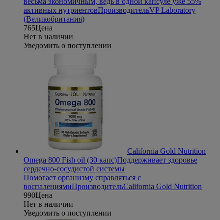
весьма экономичным, ведь в одной капсуле уже 55%
активных нутриентов
Производитель
VP Laboratory
(Великобритания)
765
Цена
Нет в наличии
Уведомить о поступлении
California Gold Nutrition
Omega 800 Fish oil (30 капс)
Поддерживает здоровье
сердечно-сосудистой системы
Помогает организму справляться с
воспалениями
Производитель
California Gold Nutrition
990
Цена
Нет в наличии
Уведомить о поступлении