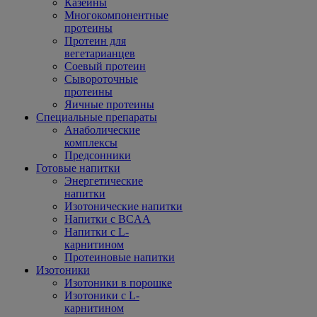
Казеины
Многокомпонентные
протеины
Протеин для
вегетарианцев
Соевый протеин
Сывороточные
протеины
Яичные протеины
Специальные препараты
Анаболические
комплексы
Предсонники
Готовые напитки
Энергетические
напитки
Изотонические напитки
Напитки с BCAA
Напитки с L-
карнитином
Протеиновые напитки
Изотоники
Изотоники в порошке
Изотоники с L-
карнитином