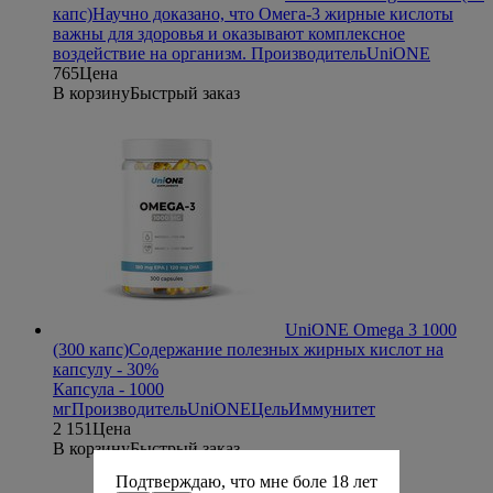
капс)
Научно доказано, что Омега-3 жирные кислоты
важны для здоровья и оказывают комплексное
воздействие на организм.
Производитель
UniONE
765
Цена
В корзину
Быстрый заказ
UniONE Omega 3 1000
(300 капс)
Содержание полезных жирных кислот на
капсулу - 30%
Капсула - 1000
мг
Производитель
UniONE
Цель
Иммунитет
2 151
Цена
В корзину
Быстрый заказ
Подтверждаю, что мне боле 18 лет