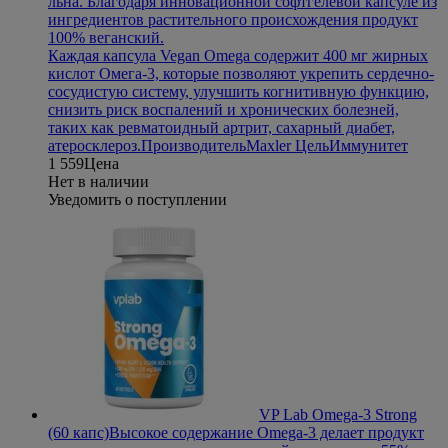
льна. Благодаря инновационной софтгелевой капсуле из
ингредиентов растительного происхождения продукт
100% веганский.
Каждая капсула Vegan Omega содержит 400 мг жирных
кислот Омега-3, которые позволяют укрепить сердечно-
сосудистую систему, улучшить когнитивную функцию,
снизить риск воспалений и хронических болезней,
таких как ревматоидный артрит, сахарный диабет,
атеросклероз.
Производитель
Maxler
Цель
Иммунитет
1 559
Цена
Нет в наличии
Уведомить о поступлении
VP Lab Omega-3 Strong
(60 капс)
Высокое содержание Omega-3 делает продукт