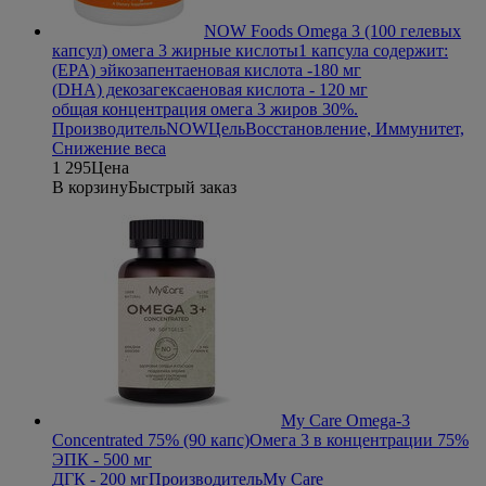
NOW Foods Omega 3 (100 гелевых
капсул) омега 3 жирные кислоты
1 капсула содержит:
(EPA) эйкозапентаеновая кислота -180 мг
(DHA) декозагексаеновая кислота - 120 мг
общая концентрация омега 3 жиров 30%.
Производитель
NOW
Цель
Восстановление, Иммунитет,
Снижение веса
1 295
Цена
В корзину
Быстрый заказ
My Care Omega-3
Concentrated 75% (90 капс)
Омега 3 в концентрации 75%
ЭПК - 500 мг
ДГК - 200 мг
Производитель
My Care