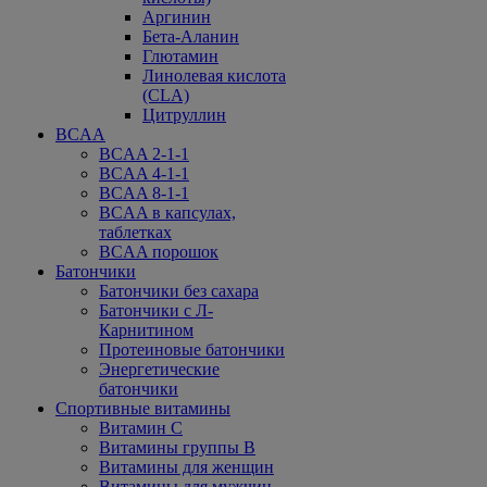
Аргинин
Бета-Аланин
Глютамин
Линолевая кислота
(CLA)
Цитруллин
BCAA
BCAA 2-1-1
BCAA 4-1-1
BCAA 8-1-1
BCAA в капсулах,
таблетках
BCAA порошок
Батончики
Батончики без сахара
Батончики с Л-
Карнитином
Протеиновые батончики
Энергетические
батончики
Спортивные витамины
Витамин С
Витамины группы В
Витамины для женщин
Витамины для мужчин