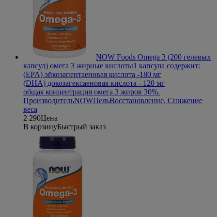
NOW Foods Omega 3 (200 гелевых
капсул) омега 3 жирные кислоты
1 капсула содержит:
(EPA) эйкозапентаеновая кислота -180 мг
(DHA) докозагексаеновая кислота - 120 мг
общая концентрация омега 3 жиров 30%.
Производитель
NOW
Цель
Восстановление, Снижение
веса
2 290
Цена
В корзину
Быстрый заказ