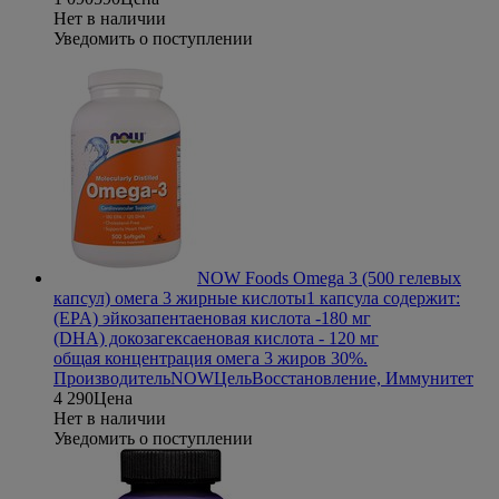
Нет в наличии
Уведомить о поступлении
NOW Foods Omega 3 (500 гелевых
капсул) омега 3 жирные кислоты
1 капсула содержит:
(EPA) эйкозапентаеновая кислота -180 мг
(DHA) докозагексаеновая кислота - 120 мг
общая концентрация омега 3 жиров 30%.
Производитель
NOW
Цель
Восстановление, Иммунитет
4 290
Цена
Нет в наличии
Уведомить о поступлении