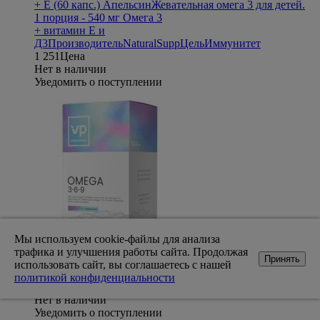
+ E (60 капс.) Апельсин
Жевательная омега 3 для детей.
1 порция - 540 мг Омега 3
+ витамин Е и
Д3
Производитель
NaturalSupp
Цель
Иммунитет
1 251
Цена
Нет в наличии
Уведомить о поступлении
VP Lab Omega 3-6-9 (60
Мы используем cookie-файлы для анализа
капс)
Комплекс незаменимых жирных
трафика и улучшения работы сайта. Продолжая
Принять
кислот.
Производитель
VP Laboratory
использовать сайт, вы соглашаетесь с нашей
(Великобритания)
Цель
Иммунитет
политикой конфиденциальности
719
Цена
Нет в наличии
Уведомить о поступлении