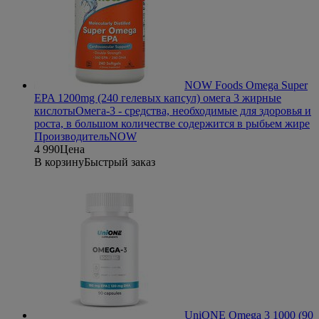
NOW Foods Omega Super
EPA 1200mg (240 гелевых капсул) омега 3 жирные
кислоты
Омега-3 - средства, необходимые для здоровья и
роста, в большом количестве содержится в рыбьем жире
Производитель
NOW
4 990
Цена
В корзину
Быстрый заказ
UniONE Omega 3 1000 (90