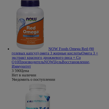
NOW Foods Omega Red (90
гелевых капсул) омега 3 жирные кислоты
Омега 3 +
экстракт красного дрожжевого риса + Co
Q10
Производитель
NOW
Цель
Восстановление,
Иммунитет
3 590
Цена
Нет в наличии
Уведомить о поступлении