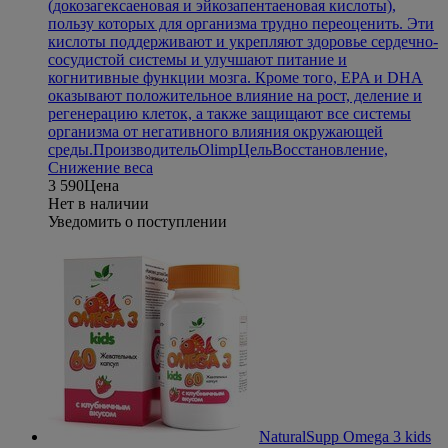
(докозагексаеновая и эйкозапентаеновая кислоты),
пользу которых для организма трудно переоценить. Эти
кислоты поддерживают и укрепляют здоровье сердечно-
сосудистой системы и улучшают питание и
когнитивные функции мозга. Кроме того, EPA и DHA
оказывают положительное влияние на рост, деление и
регенерацию клеток, а также защищают все системы
организма от негативного влияния окружающей
среды.
Производитель
Olimp
Цель
Восстановление,
Снижение веса
3 590
Цена
Нет в наличии
Уведомить о поступлении
NaturalSupp Omega 3 kids