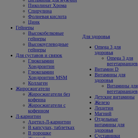
Пиколинат Хрома
Спирулина
Фолиевая кислота
Цинк
Гейнеры
Высокобелковые
Для здоровья
гейнеры
Высокоуглеводные
Omega 3 для
гейнеры
здоровья
Для суставов и связок
Omega 3 для
Глюкозамин
вегетарианцев
Хондроитин
Витамин D
Глюкозамин
Витамины для
Хондроитин MSM
здоровья
Коллаген
Витамины для
Жиросжигатели
вегетарианцев
Жиросжигатели без
Детские витамины
кофеина
Железо
Жиросжигатели с
Лецитин
кофеином
Магний
Л-карнитин
Отдельные
Ацетил-Л-карнитин
витамины для
В капсулах, таблетках
здоровья
В порошке
Суставники