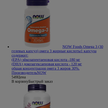
NOW Foods Omega 3 (30
гелевых капсул) омега 3 жирные кислоты
1 капсула
содержит:
(EPA) эйкозапентаеновая кислота -180 мг
(DHA) докозагексаеновая кислота - 120 мг
общая концентрация омега 3 жиров 30%.
Производитель
NOW
549
Цена
В корзину
Быстрый заказ