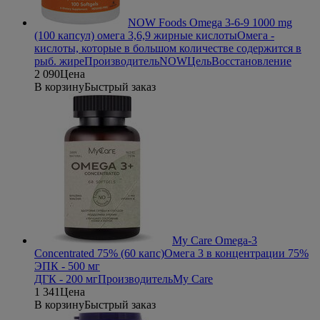
NOW Foods Omega 3-6-9 1000 mg
(100 капсул) омега 3,6,9 жирные кислоты
Омега -
кислоты, которые в большом количестве содержится в
рыб. жире
Производитель
NOW
Цель
Восстановление
2 090
Цена
В корзину
Быстрый заказ
My Care Omega-3
Concentrated 75% (60 капс)
Омега 3 в концентрации 75%
ЭПК - 500 мг
ДГК - 200 мг
Производитель
My Care
1 341
Цена
В корзину
Быстрый заказ