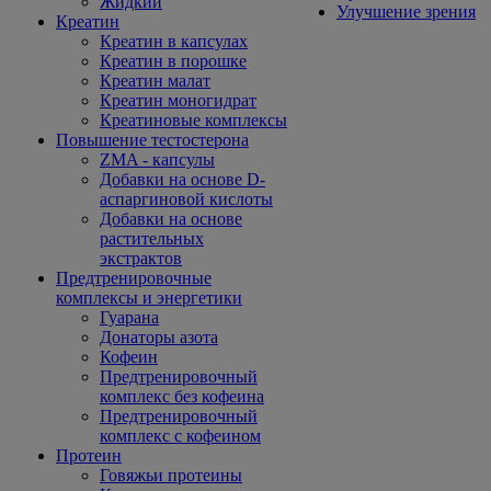
Жидкий
Улучшение зрения
Креатин
Креатин в капсулах
Креатин в порошке
Креатин малат
Креатин моногидрат
Креатиновые комплексы
Повышение тестостерона
ZMA - капсулы
Добавки на основе D-
аспаргиновой кислоты
Добавки на основе
растительных
экстрактов
Предтренировочные
комплексы и энергетики
Гуарана
Донаторы азота
Кофеин
Предтренировочный
комплекс без кофеина
Предтренировочный
комплекс с кофеином
Протеин
Говяжьи протеины