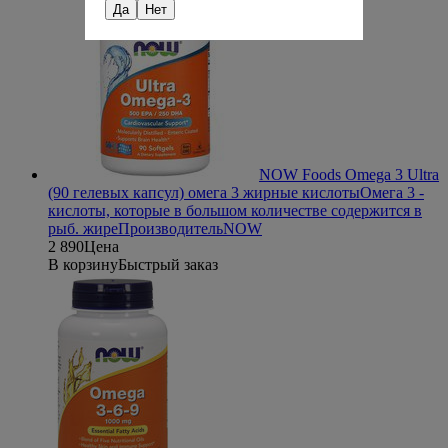
Да
Нет
NOW Foods Omega 3 Ultra
(90 гелевых капсул) омега 3 жирные кислоты
Омега 3 -
кислоты, которые в большом количестве содержится в
рыб. жире
Производитель
NOW
2 890
Цена
В корзину
Быстрый заказ