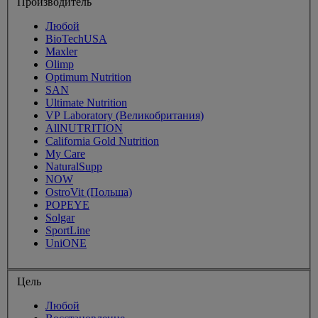
Производитель
Любой
BioTechUSA
Maxler
Olimp
Optimum Nutrition
SAN
Ultimate Nutrition
VP Laboratory (Великобритания)
AllNUTRITION
California Gold Nutrition
My Care
NaturalSupp
NOW
OstroVit (Польша)
POPEYE
Solgar
SportLine
UniONE
Цель
Любой