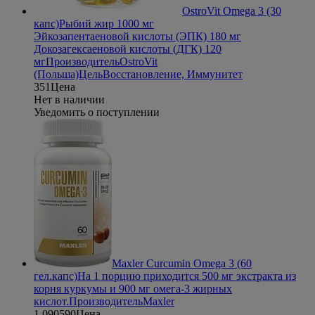
OstroVit Omega 3 (30
капс)
Рыбий жир 1000 мг
Эйкозапентаеновой кислоты (ЭПК) 180 мг
Докозагексаеновой кислоты (ДГК) 120
мг
Производитель
OstroVit
(Польша)
Цель
Восстановление, Иммунитет
351
Цена
Нет в наличии
Уведомить о поступлении
Maxler Curcumin Omega 3 (60
гел.капс)
На 1 порцию приходится 500 мг экстракта из
корня куркумы и 900 мг омега-3 жирных
кислот.
Производитель
Maxler
1 090
590
Цена