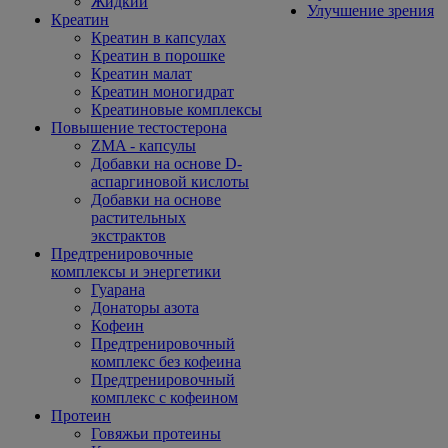
Жидкий
Улучшение зрения
Креатин
Креатин в капсулах
Креатин в порошке
Креатин малат
Креатин моногидрат
Креатиновые комплексы
Повышение тестостерона
ZMA - капсулы
Добавки на основе D-
аспаргиновой кислоты
Добавки на основе
растительных
экстрактов
Предтренировочные
комплексы и энергетики
Гуарана
Донаторы азота
Кофеин
Предтренировочный
комплекс без кофеина
Предтренировочный
комплекс с кофеином
Протеин
Говяжьи протеины