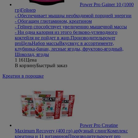
Power Pro Gainer 10 (1000
гр)
Гейнер
- Обеспечивает мышцы необходимой порцией энергии
- Обогащен глютамином, креатином
- Гейнер способствует увеличению мышечной массы
- Ни одна калория из этого белково-углеводного
коктейля не пойдет в жир.
Производитель
power
pro
Цель
Набор массы
Вкус
вкус в ассортименте,
клубника-банан, лесные ягоды, фруктово-ягодный,
Шоколад, ягоды
1 161
Цена
В корзину
Быстрый заказ
Креатин в порошке
Power Pro Creatine
Maximum Recovery (400 гр) арбузный слинг
Комплекс
креатина и 11 витаминов
Производитель
power pro