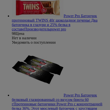
Power Pro Батончик
протеиновый TWINS 40г шоколадное печенье
Два
батончика в глазури и 25% белка в
составе
Производитель
power pro
98
Цена
Нет в наличии
Уведомить о поступлении
Power Pro Батончик
белковый глазированный со вкусом брюта 60
г
Протеиновые батончики Power Pro с концентрацией
белка 36%. Этот мюслевый батончик с хрустящим