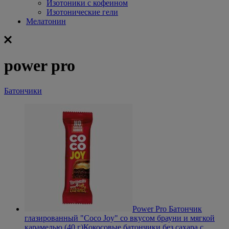
Изотоники с кофеином
Изотонические гели
Мелатонин
power pro
Батончики
Power Pro Батончик
глазированный "Coco Joy" со вкусом брауни и мягкой
карамелью (40 г)
Кокосовые батончики без сахара с