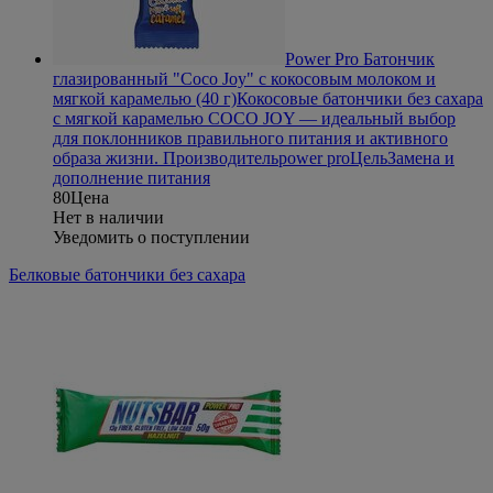
Power Pro Батончик
глазированный "Coco Joy" с кокосовым молоком и
мягкой карамелью (40 г)
Кокосовые батончики без сахара
с мягкой карамелью COCO JOY — идеальный выбор
для поклонников правильного питания и активного
образа жизни.
Производитель
power pro
Цель
Замена и
дополнение питания
80
Цена
Нет в наличии
Уведомить о поступлении
Белковые батончики без сахара