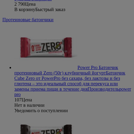
2 790
Цена
В корзину
Быстрый заказ
Протеиновые батончики
Power Pro Батончик
протеиновый Zero (50г) клубничный йогурт
Батончик
Cube Zero от PowerPro без сахара, без лактозы и без
глютена – это идеальный способ для перекуса или
замены приема пищи в течение дня
Производитель
power
pro
107
Цена
Нет в наличии
Уведомить о поступлении