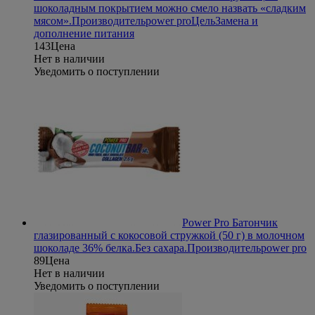
шоколадным покрытием можно смело назвать «сладким
мясом».
Производитель
power pro
Цель
Замена и
дополнение питания
143
Цена
Нет в наличии
Уведомить о поступлении
Power Pro Батончик
глазированный с кокосовой стружкой (50 г) в молочном
шоколаде
36% белка.Без сахара.
Производитель
power pro
89
Цена
Нет в наличии
Уведомить о поступлении