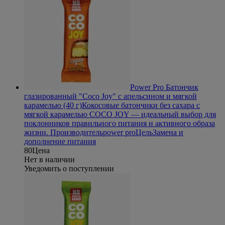
Power Pro Батончик
глазированный "Coco Joy" с апельсином и мягкой
карамелью (40 г)
Кокосовые батончики без сахара с
мягкой карамелью COCO JOY — идеальный выбор для
поклонников правильного питания и активного образа
жизни.
Производитель
power pro
Цель
Замена и
дополнение питания
80
Цена
Нет в наличии
Уведомить о поступлении