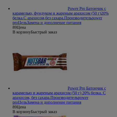
Power Pro Батончик с
карамелью, фундуком и жареным арахисом (50 г)
20%
белка.С арахисом,без сахара.
Производитель
power
pro
Цель
Замена и дополнение питания
89
Цена
В корзину
Быстрый заказ
Power Pro Батончик с
карамелью и жареным арахисом (50 г)
20% белка. С
арахисом, без сахара.
Производитель
power
pro
Цель
Замена и дополнение питания
89
Цена
В корзину
Быстрый заказ