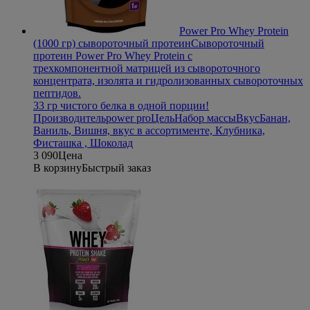
Power Pro Whey Protein
(1000 гр) сывороточный протеин
Сывороточный
протеин Power Pro Whey Protein с
трехкомпонентной матрицей из сывороточного
концентрата, изолята и гидролизованных сывороточных
пептидов.
33 гр чистого белка в одной порции!
Производитель
power pro
Цель
Набор массы
Вкус
Банан,
Ваниль, Вишня, вкус в ассортименте, Клубника,
Фисташка , Шоколад
3 090
Цена
В корзину
Быстрый заказ