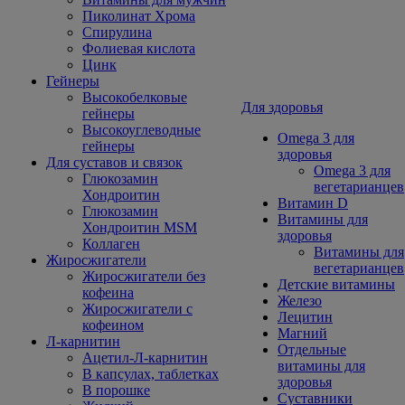
Пиколинат Хрома
Спирулина
Фолиевая кислота
Цинк
Гейнеры
Высокобелковые
Для здоровья
гейнеры
Высокоуглеводные
Omega 3 для
гейнеры
здоровья
Для суставов и связок
Omega 3 для
Глюкозамин
вегетарианцев
Хондроитин
Витамин D
Глюкозамин
Витамины для
Хондроитин MSM
здоровья
Коллаген
Витамины для
Жиросжигатели
вегетарианцев
Жиросжигатели без
Детские витамины
кофеина
Железо
Жиросжигатели с
Лецитин
кофеином
Магний
Л-карнитин
Отдельные
Ацетил-Л-карнитин
витамины для
В капсулах, таблетках
здоровья
В порошке
Суставники