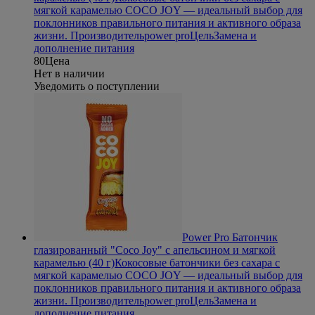
мягкой карамелью COCO JOY — идеальный выбор для
поклонников правильного питания и активного образа
жизни.
Производитель
power pro
Цель
Замена и
дополнение питания
80
Цена
Нет в наличии
Уведомить о поступлении
Power Pro Батончик
глазированный "Coco Joy" с апельсином и мягкой
карамелью (40 г)
Кокосовые батончики без сахара с
мягкой карамелью COCO JOY — идеальный выбор для
поклонников правильного питания и активного образа
жизни.
Производитель
power pro
Цель
Замена и
дополнение питания