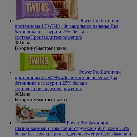
Power Pro Батончик
протеиновый TWINS 40г ванильное печенье
Два
батончика в глазури и 25% белка в
составе
Производитель
power pro
98
Цена
В корзину
Быстрый заказ
Power Pro Батончик
протеиновый TWINS 40г лимонное печенье
Два
батончика в глазури и 25% белка в
составе
Производитель
power pro
98
Цена
В корзину
Быстрый заказ
Power Pro Батончик
глазированный с кокосовой стружкой (50 г) кокос
36%
белка.Без сахара.
Производитель
power pro
Цель
Замена и