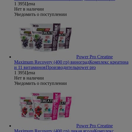
1 395
Цена
Нет в наличии
Уведомить о поступлении
Power Pro Creatine
Maximum Recovery (400 гр) виноград
Комплекс креатина
и 11 витаминов
Производитель
power pro
1 395
Цена
Нет в наличии
Уведомить о поступлении
Power Pro Creatine
Maximum Recovery (400 гр) дикая ягода
Комплекс