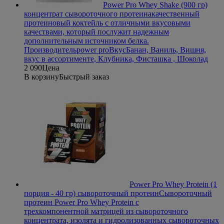
Power Pro Whey Shake (900 гр)
концентрат сывороточного протеина
качественный
протеиновый коктейль с отличными вкусовыми
качествами, который послужит надежным
дополнительным источником белка.
Производитель
power pro
Вкус
Банан, Ваниль, Вишня,
вкус в ассортименте, Клубника, Фисташка , Шоколад
2 090
Цена
В корзину
Быстрый заказ
Power Pro Whey Protein (1
порция - 40 гр) сывороточный протеин
Сывороточный
протеин Power Pro Whey Protein с
трехкомпонентной матрицей из сывороточного
концентрата, изолята и гидролизованных сывороточных