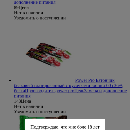
дополнение питания
89
Цена
Нет в наличии
Уведомить о поступлении
Power Pro Батончик
белковый глазированный с кусочками вишни 60 г
36%
белка
Производитель
power pro
Цель
Замена и дополнение
питания
143
Цена
Нет в наличии
Уведомить о поступлении
Подтверждаю, что мне боле 18 лет