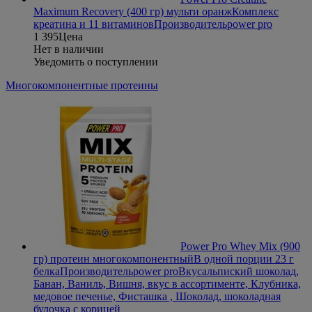
Maximum Recovery (400 гр) мульти оранж
Комплекс
креатина и 11 витаминов
Производитель
power pro
1 395
Цена
Нет в наличии
Уведомить о поступлении
Многокомпонентные протеины
Power Pro Whey Mix (900
гр) протеин многокомпонентный
В одной порции 23 г
белка
Производитель
power pro
Вкус
альпиский шоколад,
Банан, Ваниль, Вишня, вкус в ассортименте, Клубника,
медовое печенье, Фисташка , Шоколад, шоколадная
булочка с корицей