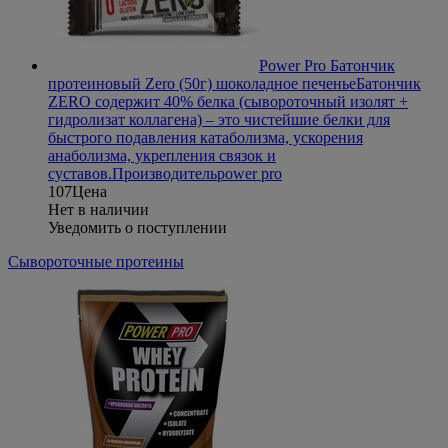
Power Pro Батончик
протеиновый Zero (50г) шоколадное печенье
Батончик
ZERO содержит 40% белка (сывороточный изолят +
гидролизат коллагена) – это чистейшие белки для
быстрого подавления катаболизма, ускорения
анаболизма, укрепления связок и
суставов.
Производитель
power pro
107
Цена
Нет в наличии
Уведомить о поступлении
Сывороточные протеины