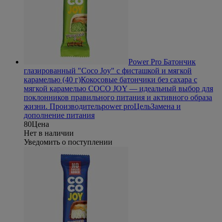
Power Pro Батончик
глазированный "Coco Joy" с фисташкой и мягкой
карамелью (40 г)
Кокосовые батончики без сахара с
мягкой карамелью COCO JOY — идеальный выбор для
поклонников правильного питания и активного образа
жизни.
Производитель
power pro
Цель
Замена и
дополнение питания
80
Цена
Нет в наличии
Уведомить о поступлении