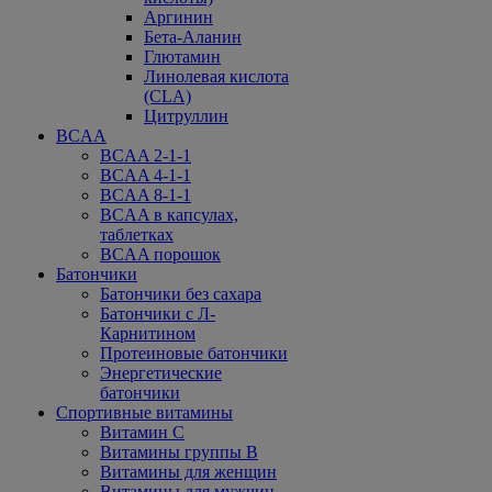
Аргинин
Бета-Аланин
Глютамин
Линолевая кислота
(CLA)
Цитруллин
BCAA
BCAA 2-1-1
BCAA 4-1-1
BCAA 8-1-1
BCAA в капсулах,
таблетках
BCAA порошок
Батончики
Батончики без сахара
Батончики с Л-
Карнитином
Протеиновые батончики
Энергетические
батончики
Спортивные витамины
Витамин С
Витамины группы В
Витамины для женщин
Витамины для мужчин