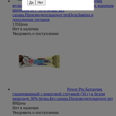
Power Pro Батончик
Да
Нет
мультибелковый глазированный с карамелью и жареным
арахисом 60 г
36% белка. Без
сахара.
Производитель
power pro
Цель
Замена и
дополнение питания
135
Цена
Нет в наличии
Уведомить о поступлении
Power Pro Батончик
глазированный с кокосовой стружкой (50 г) в белом
шоколаде
36% белка.Без сахара.
Производитель
power pro
89
Цена
Нет в наличии
Уведомить о поступлении