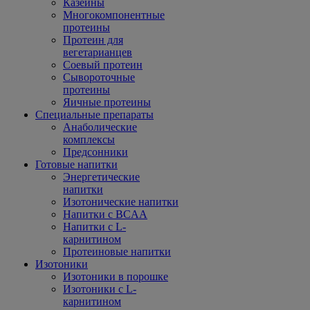
Казеины
Многокомпонентные
протеины
Протеин для
вегетарианцев
Соевый протеин
Сывороточные
протеины
Яичные протеины
Специальные препараты
Анаболические
комплексы
Предсонники
Готовые напитки
Энергетические
напитки
Изотонические напитки
Напитки с BCAA
Напитки с L-
карнитином
Протеиновые напитки
Изотоники
Изотоники в порошке
Изотоники с L-
карнитином