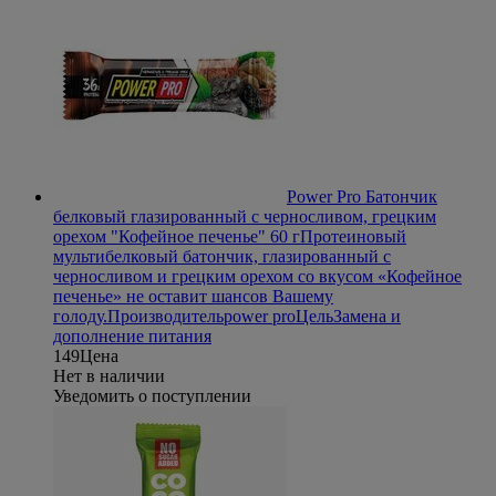
Power Pro Батончик
белковый глазированный с черносливом, грецким
орехом "Кофейное печенье" 60 г
Протеиновый
мультибелковый батончик, глазированный с
черносливом и грецким орехом со вкусом «Кофейное
печенье» не оставит шансов Вашему
голоду.
Производитель
power pro
Цель
Замена и
дополнение питания
149
Цена
Нет в наличии
Уведомить о поступлении