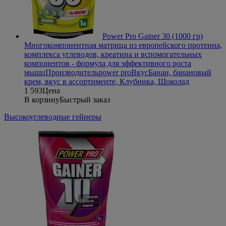
Power Pro Gainer 30 (1000 гр)
Многокомпонентная матрица из европейского протеина,
комплекса углеводов, креатина и вспомогательных
компонентов - формула для эффективного роста
мышц
Производитель
power pro
Вкус
Банан, банановый
крем, вкус в ассортименте, Клубника, Шоколад
1 593
Цена
В корзину
Быстрый заказ
Высокоуглеводные гейнеры