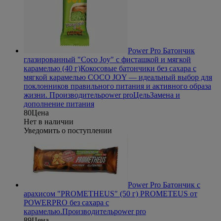
Power Pro Батончик
глазированный "Coco Joy" с фисташкой и мягкой
карамелью (40 г)
Кокосовые батончики без сахара с
мягкой карамелью COCO JOY — идеальный выбор для
поклонников правильного питания и активного образа
жизни.
Производитель
power pro
Цель
Замена и
дополнение питания
80
Цена
Нет в наличии
Уведомить о поступлении
Power Pro Батончик с
арахисом "PROMETHEUS" (50 г)
PROMETEUS от
POWERPRO без сахара с
карамелью.
Производитель
power pro
89
Цена