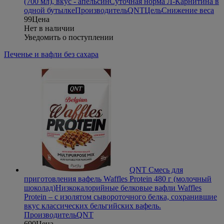
(700 мл), вкус - апельсин
Суточная норма Л-Карнитина в
одной бутылке
Производитель
QNT
Цель
Снижение веса
99
Цена
Нет в наличии
Уведомить о поступлении
Печенье и вафли без сахара
QNT Смесь для
приготовления вафель Waffles Protein 480 г (молочный
шоколад)
Низкокалорийные белковые вафли Waffles
Protein – с изолятом сывороточного белка, сохранившие
вкус классических бельгийских вафель.
Производитель
QNT
690
Цена