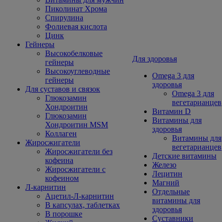
Пиколинат Хрома
Спирулина
Фолиевая кислота
Цинк
Гейнеры
Высокобелковые
Для здоровья
гейнеры
Высокоуглеводные
Omega 3 для
гейнеры
здоровья
Для суставов и связок
Omega 3 для
Глюкозамин
вегетарианцев
Хондроитин
Витамин D
Глюкозамин
Витамины для
Хондроитин MSM
здоровья
Коллаген
Витамины для
Жиросжигатели
вегетарианцев
Жиросжигатели без
Детские витамины
кофеина
Железо
Жиросжигатели с
Лецитин
кофеином
Магний
Л-карнитин
Отдельные
Ацетил-Л-карнитин
витамины для
В капсулах, таблетках
здоровья
В порошке
Суставники