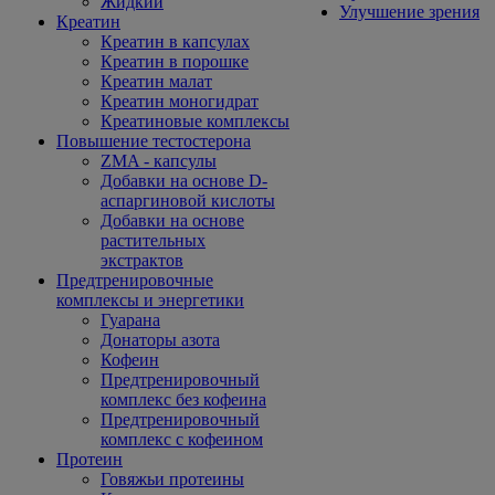
Жидкий
Улучшение зрения
Креатин
Креатин в капсулах
Креатин в порошке
Креатин малат
Креатин моногидрат
Креатиновые комплексы
Повышение тестостерона
ZMA - капсулы
Добавки на основе D-
аспаргиновой кислоты
Добавки на основе
растительных
экстрактов
Предтренировочные
комплексы и энергетики
Гуарана
Донаторы азота
Кофеин
Предтренировочный
комплекс без кофеина
Предтренировочный
комплекс с кофеином
Протеин
Говяжьи протеины