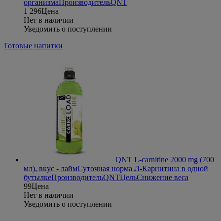
организма
Производитель
QNT
1 296
Цена
Нет в наличии
Уведомить о поступлении
Готовые напитки
QNT L-carnitine 2000 mg (700
мл), вкус - лайм
Суточная норма Л-Карнитина в одной
бутылке
Производитель
QNT
Цель
Снижение веса
99
Цена
Нет в наличии
Уведомить о поступлении