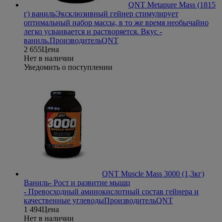
QNT Metapure Mass (1815
г) ваниль
Эксклюзивный гейнер стимулирует
оптимальный набор массы, в то же время необычайно
легко усваивается и растворяется. Вкус -
ваниль.
Производитель
QNT
2 655
Цена
Нет в наличии
Уведомить о поступлении
QNT Muscle Mass 3000 (1,3кг)
Ваниль
- Рост и развитие мышц
- Превосходный аминокислотный состав гейнера и
качественные углеводы
Производитель
QNT
1 494
Цена
Нет в наличии