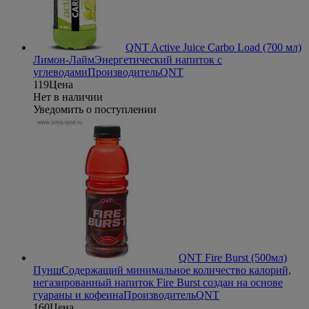
QNT Active Juice Carbo Load (700 мл)
Лимон-Лайм
Энергетический напиток с
углеводами
Производитель
QNT
119
Цена
Нет в наличии
Уведомить о поступлении
QNT Fire Burst (500мл)
Пунш
Содержащий минимальное количество калорий,
негазированный напиток Fire Burst создан на основе
гуараны и кофеина
Производитель
QNT
160
Цена