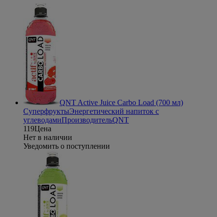
QNT Active Juice Carbo Load (700 мл)
Суперфрукты
Энергетический напиток с
углеводами
Производитель
QNT
119
Цена
Нет в наличии
Уведомить о поступлении