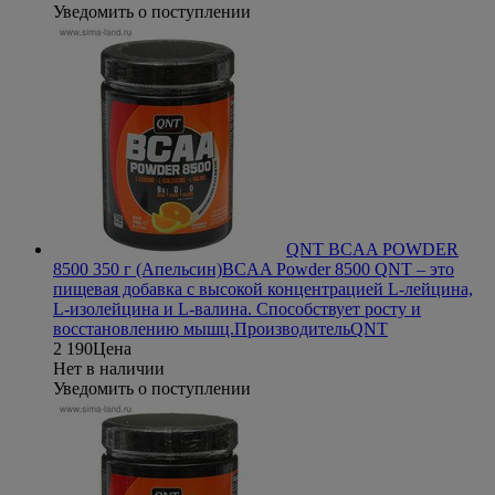
Уведомить о поступлении
QNT BCAA POWDER
8500 350 г (Апельсин)
BCAA Powder 8500 QNT – это
пищевая добавка с высокой концентрацией L-лейцина,
L-изолейцина и L-валина. Способствует росту и
восстановлению мышц.
Производитель
QNT
2 190
Цена
Нет в наличии
Уведомить о поступлении