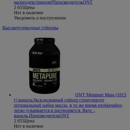
мальтодекстрином!
Производитель
QNT
2 655
Цена
Нет в наличии
Уведомить о поступлении
Высокоуглеводные гейнеры
QNT Metapure Mass (1815
г) ваниль
Эксклюзивный гейнер стимулирует
оптимальный набор массы, в то же время необычайно
легко усваивается и растворяется. Вкус -
ваниль.
Производитель
QNT
2 655
Цена
Нет в наличии