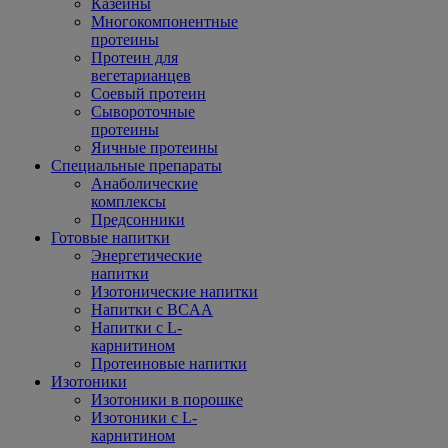
Казеины
Многокомпонентные
протеины
Протеин для
вегетарианцев
Соевый протеин
Сывороточные
протеины
Яичные протеины
Специальные препараты
Анаболические
комплексы
Предсонники
Готовые напитки
Энергетические
напитки
Изотонические напитки
Напитки с BCAA
Напитки с L-
карнитином
Протеиновые напитки
Изотоники
Изотоники в порошке
Изотоники с L-
карнитином