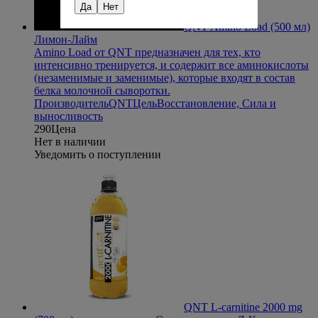
Да
Нет
QNT Amino Load (500 мл)
Лимон-Лайм
Amino Load от QNT предназначен для тех, кто
интенсивно тренируется, и содержит все аминокислоты
(незаменимые и заменимые), которые входят в состав
белка молочной сыворотки.
Производитель
QNT
Цель
Восстановление, Сила и
выносливость
290
Цена
Нет в наличии
Уведомить о поступлении
QNT L-carnitine 2000 mg