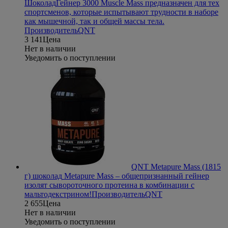
Шоколад
Гейнер 3000 Muscle Mass предназначен для тех
спортсменов, которые испытывают трудности в наборе
как мышечной, так и общей массы тела.
Производитель
QNT
3 141
Цена
Нет в наличии
Уведомить о поступлении
QNT Metapure Mass (1815
г) шоколад
Metapure Mass – общепризнанный гейнер
изолят сывороточного протеина в комбинации с
мальтодекстрином!
Производитель
QNT
2 655
Цена
Нет в наличии
Уведомить о поступлении