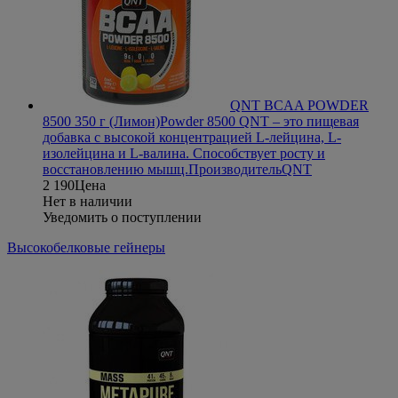
QNT BCAA POWDER
8500 350 г (Лимон)
Powder 8500 QNT – это пищевая
добавка с высокой концентрацией L-лейцина, L-
изолейцина и L-валина. Способствует росту и
восстановлению мышц.
Производитель
QNT
2 190
Цена
Нет в наличии
Уведомить о поступлении
Высокобелковые гейнеры