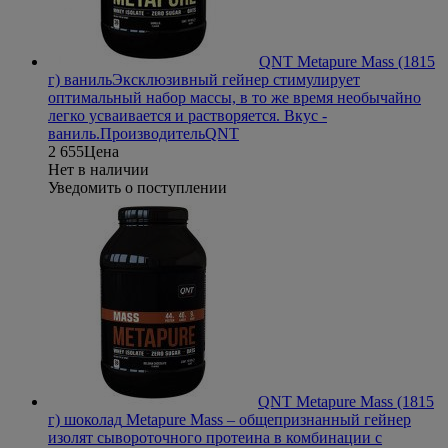
QNT Metapure Mass (1815
г) ваниль
Эксклюзивный гейнер стимулирует
оптимальный набор массы, в то же время необычайно
легко усваивается и растворяется. Вкус -
ваниль.
Производитель
QNT
2 655
Цена
Нет в наличии
Уведомить о поступлении
QNT Metapure Mass (1815
г) шоколад
Metapure Mass – общепризнанный гейнер
изолят сывороточного протеина в комбинации с