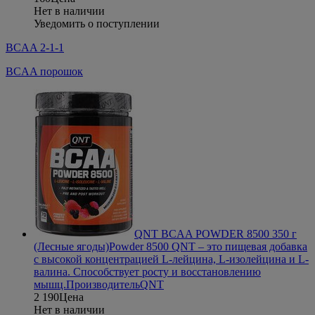
Нет в наличии
Уведомить о поступлении
BCAA 2-1-1
BCAA порошок
QNT BCAA POWDER 8500 350 г
(Лесные ягоды)
Powder 8500 QNT – это пищевая добавка
с высокой концентрацией L-лейцина, L-изолейцина и L-
валина. Способствует росту и восстановлению
мышц.
Производитель
QNT
2 190
Цена
Нет в наличии