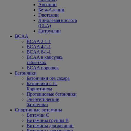
Аргинин
Бета-Аланин
Глютамин
Линолевая кислота
(CLA)
Цитруллин
BCAA
BCAA 2-1-1
BCAA 4-1-1
BCAA 8-1-1
BCAA в капсулах,
таблетках
BCAA порошок
Батончики
Батончики без сахара
Батончики с Л-
Карнитином
Протеиновые батончики
Энергетические
батончики
Спортивные витамины
Витамин С
Витамины группы В
Витамины для женщин
Витамины для мужчин