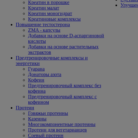
Креатин в порошке
Улучшен
Креатин малат
Креатин моногидрат
Креатиновые комплексы
Повышение тестостерона
ZMA - капсулы
Добавки на основе D-аспаргиновой
кислоты
Добавки на основе растительных
экстрактов
Предтренировочные комплексы и
энергетики
Гуарана
Донаторы азота
Кофеин
Предтренировочный комплекс без
кофеина
Предтренировочный комплекс с
кофеином
Протеин
Говяжьи протеины
Казеины
Многокомпонентные протеины
Протеин для вегетарианцев
Соевый протеин