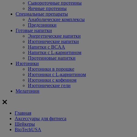
Сывороточные протеины
Яичные протеины
Специальные препараты
Анаболические комплексы
Предсонники
Готовые напитки
Энергетические напитки
Изотонические напитки
Напитки с BCAA
Напитки с L-карнитином
Протеиновые напитки
Изотоники
Изотоники в порошке
Изотоники с L-карнитином
Изотоники с кофеином
Изотонические гели
Мелатонин
Главная
Aксессуары для фитнеса
Шейкеры
BioTechUSA