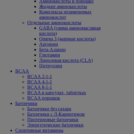
Аминокислоты в порошке
Жидкие аминокислоты
Комплексы незаменимых
аминокислот
Отдельные аминокислоты
GABA (гамма аминомасляная
кислота)
Omega 3 (жирные кислоты)
Аргинин
Бета-Аланин
Глютамин
Линолевая кислота (CLA)
Цитруллин
BCAA
BCAA 2-1-1
BCAA 4-1-1
BCAA 8-1-1
BCAA в капсулах, таблетках
BCAA порошок
Батончики
Батончики без сахара
Батончики с Л-Карнитином
Протеиновые батончики
Энергетические батончики
Спортивные витамины