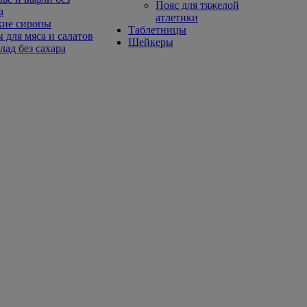
Пояс для тяжелой
а
атлетики
кие сиропы
Таблетницы
 для мяса и салатов
Шейкеры
ад без сахара