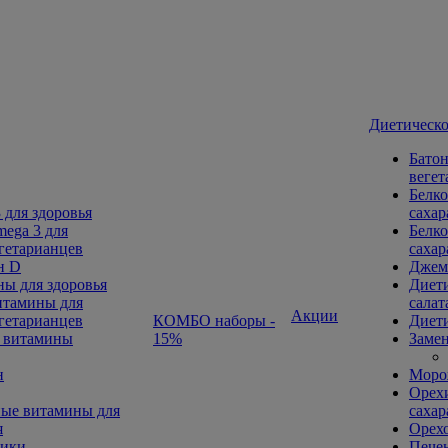
Диетическо
Батон
вегет
Белко
 для здоровья
сахар
ega 3 для
Белко
гетарианцев
сахар
н D
Джем
ы для здоровья
Диети
тамины для
салат
Акции
гетарианцев
КОМБО наборы -
Диети
 витамины
15%
Замен
н
Морож
Орехи
ые витамины для
сахар
я
Орех
ники
Печен