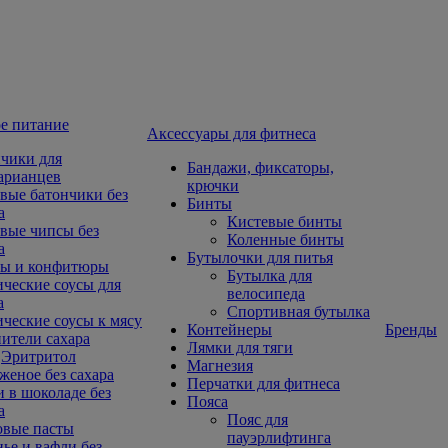
е питание
Aксессуары для фитнеса
чики для
Бандажи, фиксаторы,
арианцев
крючки
вые батончики без
Бинты
а
Кистевые бинты
вые чипсы без
Коленные бинты
а
Бутылочки для питья
ы и конфитюры
Бутылка для
ческие соусы для
велосипеда
а
Спортивная бутылка
ческие соусы к мясу
Контейнеры
Бренды
ители сахара
Лямки для тяги
Эритритол
Магнезия
еное без сахара
Перчатки для фитнеса
 в шоколаде без
Пояса
а
Пояс для
овые пасты
пауэрлифтинга
ье и вафли без