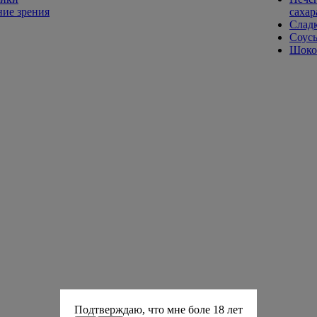
ие зрения
сахар
Слад
Соусы
Шокол
Подтверждаю, что мне боле 18 лет