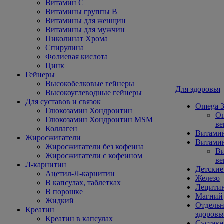
Витамин С
Витамины группы В
Витамины для женщин
Витамины для мужчин
Пиколинат Хрома
Спирулина
Фолиевая кислота
Цинк
Гейнеры
Высокобелковые гейнеры
Для здоровья
Высокоуглеводные гейнеры
Для суставов и связок
Omega 3
Глюкозамин Хондроитин
Om
Глюкозамин Хондроитин MSM
ве
Коллаген
Витами
Жиросжигатели
Витамин
Жиросжигатели без кофеина
Ви
Жиросжигатели с кофеином
ве
Л-карнитин
Детские
Ацетил-Л-карнитин
Железо
В капсулах, таблетках
Лецити
В порошке
Магний
Жидкий
Отдельн
Креатин
здоровь
Креатин в капсулах
Сустав