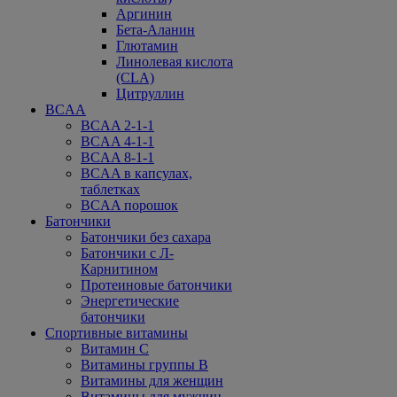
Аргинин
Бета-Аланин
Глютамин
Линолевая кислота
(CLA)
Цитруллин
BCAA
BCAA 2-1-1
BCAA 4-1-1
BCAA 8-1-1
BCAA в капсулах,
таблетках
BCAA порошок
Батончики
Батончики без сахара
Батончики с Л-
Карнитином
Протеиновые батончики
Энергетические
батончики
Спортивные витамины
Витамин С
Витамины группы В
Витамины для женщин
Витамины для мужчин