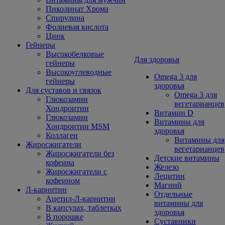
Пиколинат Хрома
Спирулина
Фолиевая кислота
Цинк
Гейнеры
Высокобелковые
Для здоровья
гейнеры
Высокоуглеводные
Omega 3 для
гейнеры
здоровья
Для суставов и связок
Omega 3 для
Глюкозамин
вегетарианцев
Хондроитин
Витамин D
Глюкозамин
Витамины для
Хондроитин MSM
здоровья
Коллаген
Витамины для
Жиросжигатели
вегетарианцев
Жиросжигатели без
Детские витамины
кофеина
Железо
Жиросжигатели с
Лецитин
кофеином
Магний
Л-карнитин
Отдельные
Ацетил-Л-карнитин
витамины для
В капсулах, таблетках
здоровья
В порошке
Суставники