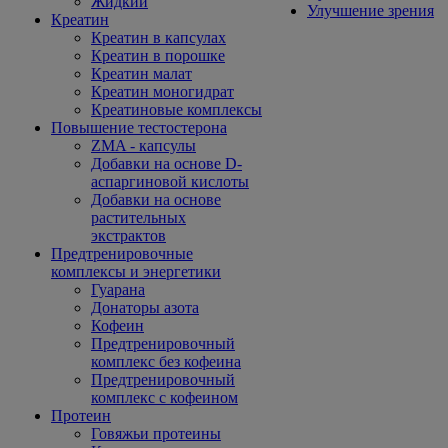
Жидкий
Улучшение зрения
Креатин
Креатин в капсулах
Креатин в порошке
Креатин малат
Креатин моногидрат
Креатиновые комплексы
Повышение тестостерона
ZMA - капсулы
Добавки на основе D-
аспаргиновой кислоты
Добавки на основе
растительных
экстрактов
Предтренировочные
комплексы и энергетики
Гуарана
Донаторы азота
Кофеин
Предтренировочный
комплекс без кофеина
Предтренировочный
комплекс с кофеином
Протеин
Говяжьи протеины