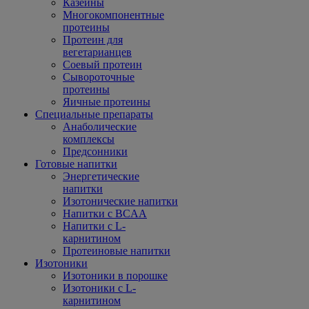
Казеины
Многокомпонентные
протеины
Протеин для
вегетарианцев
Соевый протеин
Сывороточные
протеины
Яичные протеины
Специальные препараты
Анаболические
комплексы
Предсонники
Готовые напитки
Энергетические
напитки
Изотонические напитки
Напитки с BCAA
Напитки с L-
карнитином
Протеиновые напитки
Изотоники
Изотоники в порошке
Изотоники с L-
карнитином