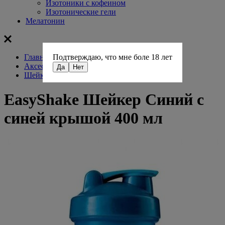
Изотоники с кофеином
Изотонические гели
Мелатонин
Главная
Подтверждаю, что мне боле 18 лет
Aксессуары для фитнеса
Да
Нет
Шейкеры
EasyShake Шейкер Синий с
синей крышой 400 мл