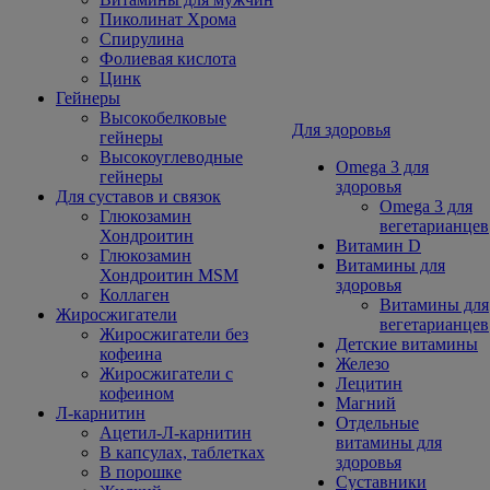
Пиколинат Хрома
Спирулина
Фолиевая кислота
Цинк
Гейнеры
Высокобелковые
Для здоровья
гейнеры
Высокоуглеводные
Omega 3 для
гейнеры
здоровья
Для суставов и связок
Omega 3 для
Глюкозамин
вегетарианцев
Хондроитин
Витамин D
Глюкозамин
Витамины для
Хондроитин MSM
здоровья
Коллаген
Витамины для
Жиросжигатели
вегетарианцев
Жиросжигатели без
Детские витамины
кофеина
Железо
Жиросжигатели с
Лецитин
кофеином
Магний
Л-карнитин
Отдельные
Ацетил-Л-карнитин
витамины для
В капсулах, таблетках
здоровья
В порошке
Суставники