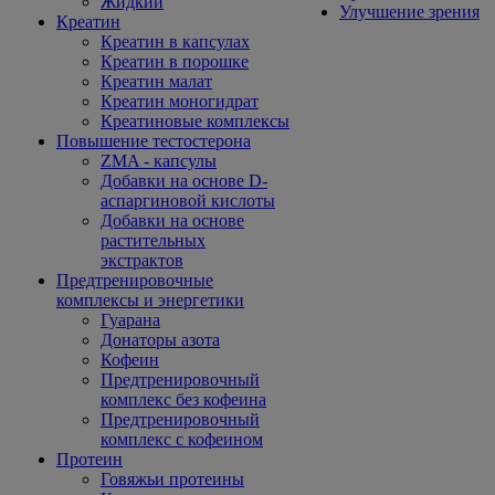
Жидкий
Улучшение зрения
Креатин
Креатин в капсулах
Креатин в порошке
Креатин малат
Креатин моногидрат
Креатиновые комплексы
Повышение тестостерона
ZMA - капсулы
Добавки на основе D-
аспаргиновой кислоты
Добавки на основе
растительных
экстрактов
Предтренировочные
комплексы и энергетики
Гуарана
Донаторы азота
Кофеин
Предтренировочный
комплекс без кофеина
Предтренировочный
комплекс с кофеином
Протеин
Говяжьи протеины