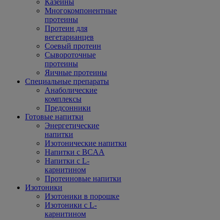
Казеины
Многокомпонентные
протеины
Протеин для
вегетарианцев
Соевый протеин
Сывороточные
протеины
Яичные протеины
Специальные препараты
Анаболические
комплексы
Предсонники
Готовые напитки
Энергетические
напитки
Изотонические напитки
Напитки с BCAA
Напитки с L-
карнитином
Протеиновые напитки
Изотоники
Изотоники в порошке
Изотоники с L-
карнитином