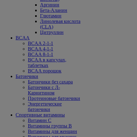
Аргинин
Бета-Аланин
Глютамин
Линолевая кислота
(CLA)
Цитруллин
BCAA
BCAA 2-1-1
BCAA 4-1-1
BCAA 8-1-1
BCAA в капсулах,
таблетках
BCAA порошок
Батончики
Батончики без сахара
Батончики с Л-
Карнитином
Протеиновые батончики
Энергетические
батончики
Спортивные витамины
Витамин С
Витамины группы В
Витамины для женщин
Витамины для мужчин