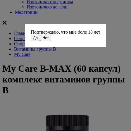
Изотоники с кофеином
Изотонические гели
Мелатонин
Подтверждаю, что мне боле 18 лет
Главная
Да
Нет
Спортивное питание
Спортивные витамины
Витамины группы В
My Care
My Care B-MAX (60 капсул)
комплекс витаминов группы
В