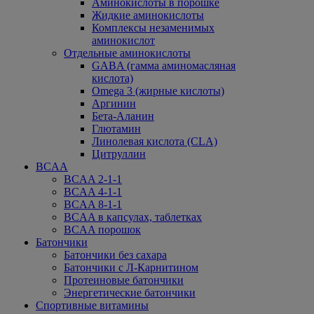
Аминокислоты в порошке
Жидкие аминокислоты
Комплексы незаменимых
аминокислот
Отдельные аминокислоты
GABA (гамма аминомасляная
кислота)
Omega 3 (жирные кислоты)
Аргинин
Бета-Аланин
Глютамин
Линолевая кислота (CLA)
Цитруллин
BCAA
BCAA 2-1-1
BCAA 4-1-1
BCAA 8-1-1
BCAA в капсулах, таблетках
BCAA порошок
Батончики
Батончики без сахара
Батончики с Л-Карнитином
Протеиновые батончики
Энергетические батончики
Спортивные витамины