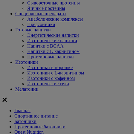
Сывороточные протеины
Яичные протеины
Специальные препараты
Анаболические комплексы
Предсонники
Готовые напитки
Энергетические напитки
Изотонические напитки
Напитки с BCAA
Напитки с L-карнитином
Протеиновые напитки
Изотоники
Изотоники в порошке
Изотоники с L-карнитином
Изотоники с кофеином
Изотонические гели
Мелатонин
Главная
Спортивное питание
Батончики
Протеиновые батончики
Quest Nutrition