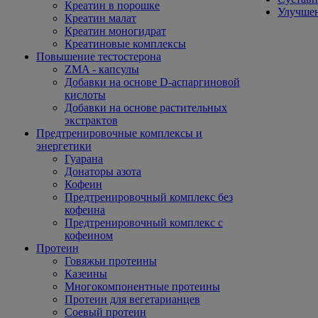
Креатин в порошке
Улучшен
Креатин малат
Креатин моногидрат
Креатиновые комплексы
Повышение тестостерона
ZMA - капсулы
Добавки на основе D-аспаргиновой
кислоты
Добавки на основе растительных
экстрактов
Предтренировочные комплексы и
энергетики
Гуарана
Донаторы азота
Кофеин
Предтренировочный комплекс без
кофеина
Предтренировочный комплекс с
кофеином
Протеин
Говяжьи протеины
Казеины
Многокомпонентные протеины
Протеин для вегетарианцев
Соевый протеин