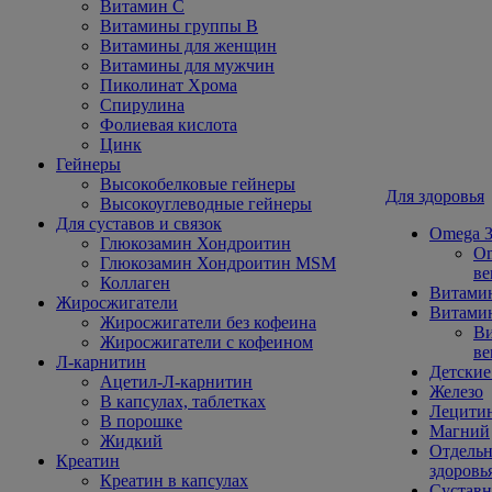
Витамин С
Витамины группы В
Витамины для женщин
Витамины для мужчин
Пиколинат Хрома
Спирулина
Фолиевая кислота
Цинк
Гейнеры
Высокобелковые гейнеры
Для здоровья
Высокоуглеводные гейнеры
Для суставов и связок
Omega 3
Глюкозамин Хондроитин
Om
Глюкозамин Хондроитин MSM
ве
Коллаген
Витами
Жиросжигатели
Витамин
Жиросжигатели без кофеина
Ви
Жиросжигатели с кофеином
ве
Л-карнитин
Детские
Ацетил-Л-карнитин
Железо
В капсулах, таблетках
Лецити
В порошке
Магний
Жидкий
Отдельн
Креатин
здоровь
Креатин в капсулах
Сустав