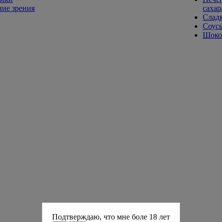
ие зрения
сахар
Слад
Соусы
Шокол
Подтверждаю, что мне боле 18 лет