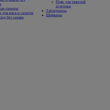
Пояс для тяжелой
а
атлетики
кие сиропы
Таблетницы
 для мяса и салатов
Шейкеры
ад без сахара