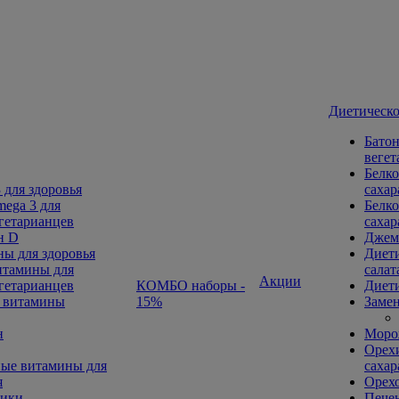
Диетическо
Батон
вегет
Белко
 для здоровья
сахар
ega 3 для
Белко
гетарианцев
сахар
н D
Джем
ы для здоровья
Диети
тамины для
салат
Акции
гетарианцев
КОМБО наборы -
Диети
 витамины
15%
Замен
н
Морож
Орехи
ые витамины для
сахар
я
Орех
ники
Печен