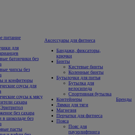
е питание
Aксессуары для фитнеса
чики для
Бандажи, фиксаторы,
арианцев
крючки
вые батончики без
Бинты
а
Кистевые бинты
вые чипсы без
Коленные бинты
а
Бутылочки для питья
ы и конфитюры
Бутылка для
ческие соусы для
велосипеда
а
Спортивная бутылка
ческие соусы к мясу
Контейнеры
Бренды
ители сахара
Лямки для тяги
Эритритол
Магнезия
еное без сахара
Перчатки для фитнеса
 в шоколаде без
Пояса
а
Пояс для
овые пасты
пауэрлифтинга
ье и вафли без