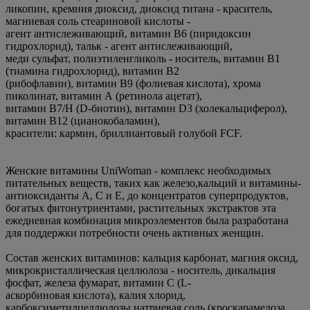
ликопин, кремния диоксид, диоксид титана - краситель,
магниевая соль стеариновой кислоты -
агент антислеживающий, витамин В6 (пиридоксин
гидрохлорид), тальк - агент антислеживающий,
меди сульфат, полиэтиленгликоль - носитель, витамин В1
(тиамина гидрохлорид), витамин В2
(рибофлавин), витамин В9 (фолиевая кислота), хрома
пиколинат, витамин А (ретинола ацетат),
витамин В7/Н (D-биотин), витамин D3 (холекальциферол),
витамин В12 (цианокобаламин),
красители: кармин, бриллиантовый голубой FCF.
Женские витамины UniWoman - комплекс необходимых
питательных веществ, таких как железо,кальций и витамины-
антиоксиданты A, C и E, до концентратов суперпродуктов,
богатых фитонутриентами, растительных экстрактов эта
ежедневная комбинация микроэлементов была разработана
для поддержки потребности очень активных женщин.
Состав женских витаминов: кальция карбонат, магния оксид,
микрокристаллическая целлюлоза - носитель, дикальция
фосфат, железа фумарат, витамин С (L-
аскорбиновая кислота), калия хлорид,
карбоксиметилцеллюлозы натриевая соль (кроскарамелоза