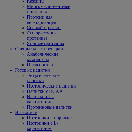
Казеины
Многокомпонентные
протеины
Протеин для
вегетарианцев
Соевый протеин
Сывороточные
протеины
Яичные протеины
Специальные препараты
Анаболические
комплексы
Предсонники
Готовые напитки
Энергетические
напитки
Изотонические напитки
Напитки с BCAA
Напитки с L-
карнитином
Протеиновые напитки
Изотоники
Изотоники в порошке
Изотоники с L-
карнитином