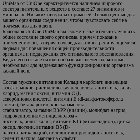
UniMan от UniOne характеризуется наличием широкого
спектра питательных веществ в составе: 27 витаминов и
минералов.Никаких ненужных примесей. Только ценные для
вашего организма соединения, чтобы чувствовать себя на
подъеме изо дня в день
Благодаря UniOne UniMan вы сможете значительно улучшить
общее состояние своего организма, причем показан к
применению он, в первую очередь активно тренирующимися
людьми для повышения общей производительности
организма и поддержания его оптимального восстановления.
Ведь в его составе находятся базовые элементы, которые
необходимы для надлежащего функционирования организма
каждый день.
Состав мужских витаминов:Кальция карбонат, дикальция
фосфат, микрокристаллическая целлюлоза - носитель, калия
хлорид, магния оксид, витамин С (L-
аскорбиновая кислота), витамин Е (dl-альфа-токоферола
ацетат), бета-каротин, кроскарамелоза -
стабилизатор, витамин В3/РР (ниацин), молибдат натрия,
гидроксипропилметилцеллюлоза -
носитель, йодит калия, витамин К1 (фитоменадион), цинка
оксид, лютеин, витамин В5 (D-
пантотенат кальция), поливинилпирролидон - носитель,
селенит натрия, марганца сульфат,