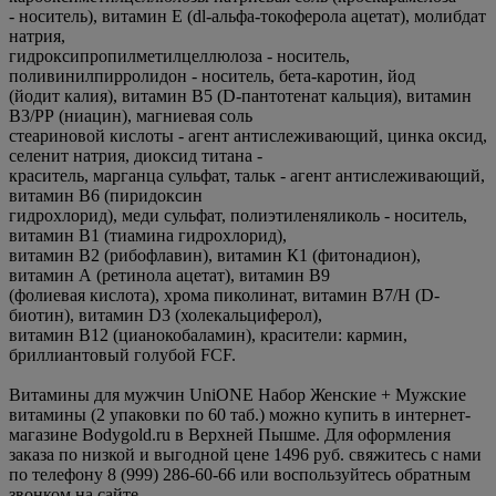
- носитель), витамин Е (dl-альфа-токоферола ацетат), молибдат
натрия,
гидроксипропилметилцеллюлоза - носитель,
поливинилпирролидон - носитель, бета-каротин, йод
(йодит калия), витамин В5 (D-пантотенат кальция), витамин
В3/РР (ниацин), магниевая соль
стеариновой кислоты - агент антислеживающий, цинка оксид,
селенит натрия, диоксид титана -
краситель, марганца сульфат, тальк - агент антислеживающий,
витамин В6 (пиридоксин
гидрохлорид), меди сульфат, полиэтиленяликоль - носитель,
витамин В1 (тиамина гидрохлорид),
витамин В2 (рибофлавин), витамин К1 (фитонадион),
витамин А (ретинола ацетат), витамин В9
(фолиевая кислота), хрома пиколинат, витамин В7/Н (D-
биотин), витамин D3 (холекальциферол),
витамин В12 (цианокобаламин), красители: кармин,
бриллиантовый голубой FCF.
Витамины для мужчин UniONE Набор Женские + Мужские
витамины (2 упаковки по 60 таб.) можно купить в интернет-
магазине Bodygold.ru в Верхней Пышме. Для оформления
заказа по низкой и выгодной цене 1496 руб. свяжитесь с нами
по телефону 8 (999) 286-60-66 или воспользуйтесь обратным
звонком на сайте.