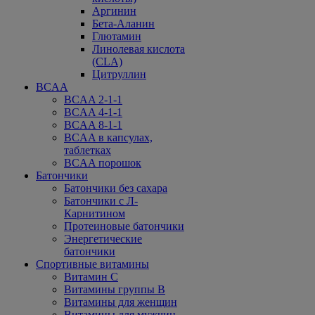
Аргинин
Бета-Аланин
Глютамин
Линолевая кислота
(CLA)
Цитруллин
BCAA
BCAA 2-1-1
BCAA 4-1-1
BCAA 8-1-1
BCAA в капсулах,
таблетках
BCAA порошок
Батончики
Батончики без сахара
Батончики с Л-
Карнитином
Протеиновые батончики
Энергетические
батончики
Спортивные витамины
Витамин С
Витамины группы В
Витамины для женщин
Витамины для мужчин