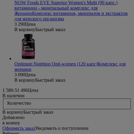
NOW Foods EVE Superior Women's Multi (90 капс.)
витаминно - минеральный комплекс для
Женщин
Комплекс витаминов, минералов и экстрактов
для женского организма
3 290
Цена
В корзину
Быстрый заказ
Optimum Nutrition Opti-women (120 капс)
Комплекс для
женщин
3 090
Цена
В корзину
Быстрый заказ
1 580
-5
1 496
Цена
В наличии
Количество
В корзину
Быстрый заказ
Добавлено
в козину
Оформить заказ
Уведомить о поступлении
Рейтинг