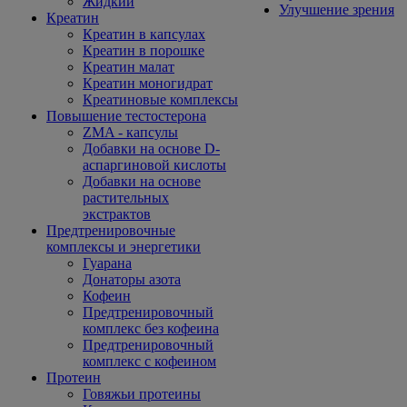
Жидкий
Улучшение зрения
Креатин
Креатин в капсулах
Креатин в порошке
Креатин малат
Креатин моногидрат
Креатиновые комплексы
Повышение тестостерона
ZMA - капсулы
Добавки на основе D-
аспаргиновой кислоты
Добавки на основе
растительных
экстрактов
Предтренировочные
комплексы и энергетики
Гуарана
Донаторы азота
Кофеин
Предтренировочный
комплекс без кофеина
Предтренировочный
комплекс с кофеином
Протеин
Говяжьи протеины