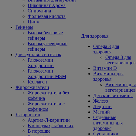
Пиколинат Хрома
Спирулина
Фолиевая кислота
Цинк
Гейнеры
Высокобелковые
Для здоровья
гейнеры
Высокоуглеводные
Omega 3 для
гейнеры
здоровья
Для суставов и связок
Omega 3 для
Глюкозамин
вегетарианцев
Хондроитин
Витамин D
Глюкозамин
Витамины для
Хондроитин MSM
здоровья
Коллаген
Витамины для
Жиросжигатели
вегетарианцев
Жиросжигатели без
Детские витамины
кофеина
Железо
Жиросжигатели с
Лецитин
кофеином
Магний
Л-карнитин
Отдельные
Ацетил-Л-карнитин
витамины для
В капсулах, таблетках
здоровья
В порошке
Суставники