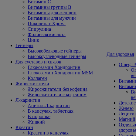
Витамин С
Витамины группы В
Витамины для женщин
Витамины для мужчин
Пиколинат Хрома
Спирулина
Фолиевая кислота
Цинк
Гейнеры
Высокобелковые гейнеры
Для здоровья
Высокоуглеводные гейнеры
Для суставов и связок
Omega 3
Глюкозамин Хондроитин
Om
Глюкозамин Хондроитин MSM
ве
Коллаген
Витами
Жиросжигатели
Витамин
Жиросжигатели без кофеина
Ви
Жиросжигатели с кофеином
ве
Л-карнитин
Детские
Ацетил-Л-карнитин
Железо
В капсулах, таблетках
Лецити
В порошке
Магний
Жидкий
Отдельн
Креатин
здоровь
Креатин в капсулах
Сустав