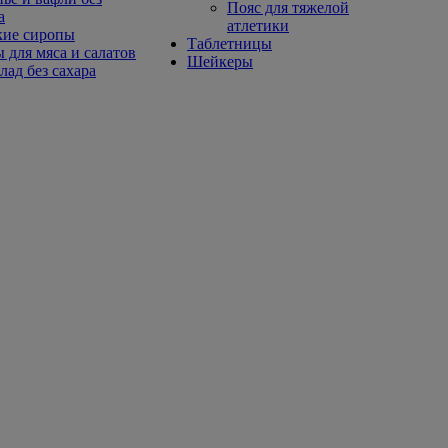
Пояс для тяжелой
а
атлетики
кие сиропы
Таблетницы
 для мяса и салатов
Шейкеры
ад без сахара