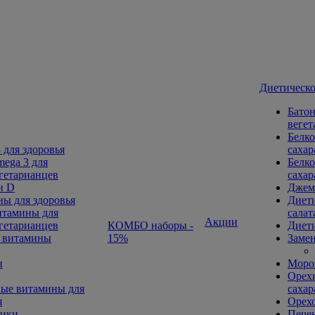
Диетическо
Батон
вегет
Белко
 для здоровья
сахар
ega 3 для
Белко
гетарианцев
сахар
н D
Джем
ы для здоровья
Диети
тамины для
салат
Акции
гетарианцев
КОМБО наборы -
Диети
 витамины
15%
Замен
н
Морож
Орехи
ые витамины для
сахар
я
Орех
ники
Печен