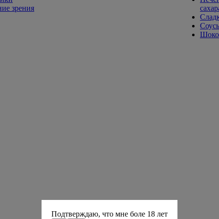
ие зрения
сахар
Слад
Соусы
Шокол
Подтверждаю, что мне боле 18 лет