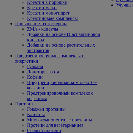
Креатин в порошке
Улучшен
Креатин малат
Креатин моногидрат
Креатиновые комплексы
Повышение тестостерона
ZMA - капсулы
Добавки на основе D-аспаргиновой
кислоты
Добавки на основе растительных
экстрактов
Предтренировочные комплексы и
энергетики
Гуарана
Донаторы азота
Кофеин
Предтренировочный комплекс без
кофеина
Предтренировочный комплекс с
кофеином
Протеин
Говяжьи протеины
Казеины
Многокомпонентные протеины
Протеин для вегетарианцев
Соевый протеин