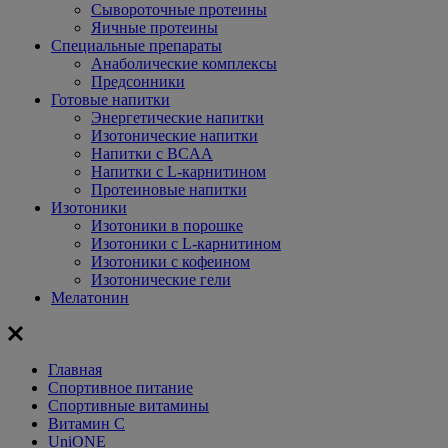
Сывороточные протеины
Яичные протеины
Специальные препараты
Анаболические комплексы
Предсонники
Готовые напитки
Энергетические напитки
Изотонические напитки
Напитки с BCAA
Напитки с L-карнитином
Протеиновые напитки
Изотоники
Изотоники в порошке
Изотоники с L-карнитином
Изотоники с кофеином
Изотонические гели
Мелатонин
Главная
Спортивное питание
Спортивные витамины
Витамин С
UniONE