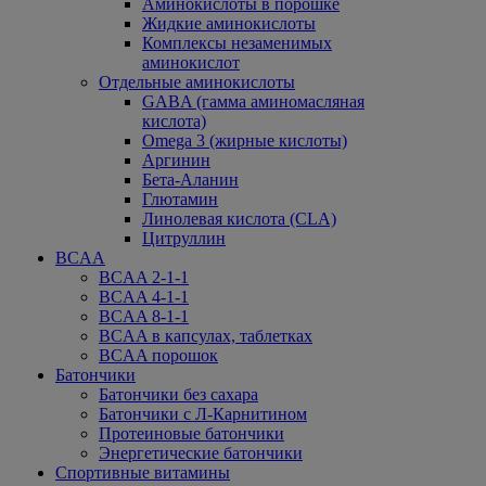
Аминокислоты в порошке
Жидкие аминокислоты
Комплексы незаменимых
аминокислот
Отдельные аминокислоты
GABA (гамма аминомасляная
кислота)
Omega 3 (жирные кислоты)
Аргинин
Бета-Аланин
Глютамин
Линолевая кислота (CLA)
Цитруллин
BCAA
BCAA 2-1-1
BCAA 4-1-1
BCAA 8-1-1
BCAA в капсулах, таблетках
BCAA порошок
Батончики
Батончики без сахара
Батончики с Л-Карнитином
Протеиновые батончики
Энергетические батончики
Спортивные витамины