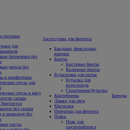
е питание
Aксессуары для фитнеса
чики для
Бандажи, фиксаторы,
арианцев
крючки
вые батончики без
Бинты
а
Кистевые бинты
вые чипсы без
Коленные бинты
а
Бутылочки для питья
ы и конфитюры
Бутылка для
ческие соусы для
велосипеда
а
Спортивная бутылка
ческие соусы к мясу
Контейнеры
Бренды
ители сахара
Лямки для тяги
Эритритол
Магнезия
еное без сахара
Перчатки для фитнеса
 в шоколаде без
Пояса
а
Пояс для
овые пасты
пауэрлифтинга
ье и вафли без