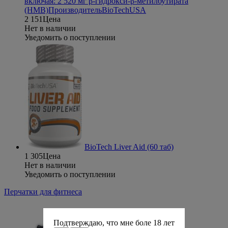
включая: 2 520 мг β-гидрокси-β-метилбутирата
(HMB)
Производитель
BioTechUSA
2 151
Цена
Нет в наличии
Уведомить о поступлении
BioTech Liver Aid (60 таб)
1 305
Цена
Нет в наличии
Уведомить о поступлении
Перчатки для фитнеса
Подтверждаю, что мне боле 18 лет