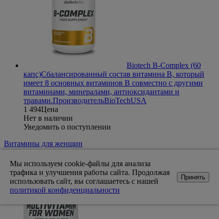
Biotech B-Complex (60
капс)
Сбалансированный состав витамина В, который
имеет 8 основных витаминов В совместно с другими
витаминами, минералами, антиоксидантами и
травами.
Производитель
BioTechUSA
1 494
Цена
Нет в наличии
Уведомить о поступлении
Витамины для женщин
Мы используем cookie-файлы для анализа
трафика и улучшения работы сайта. Продолжая
Принять
использовать сайт, вы соглашаетесь с нашей
политикой конфиденциальности