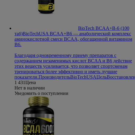
BioTech BCAA+В-6 (100
таб)
BioTechUSA BCAA+B6 — анаболический комплекс
аминокислотной смеси BCAA, обогащенной витамином
B6.
Благодаря одновременному приему препаратов с
содержанием незаменимых кислот BCAA и B6 действие
этих веществ усиливается, что позволяет спортсменам
тренироваться более эффективно и иметь лучшие
показатели.
Производитель
BioTechUSA
Цель
Восстановле
1 431
Цена
Нет в наличии
Уведомить о поступлении