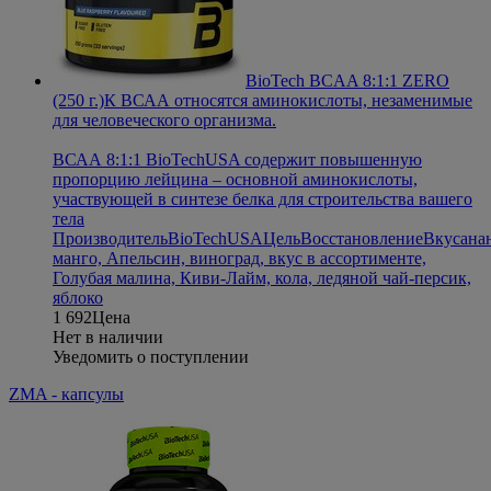
BioTech BCAA 8:1:1 ZERO
(250 г.)
К ВСАА относятся аминокислоты, незаменимые
для человеческого организма.
ВСАА 8:1:1 BioTechUSA содержит повышенную
пропорцию лейцина – основной аминокислоты,
участвующей в синтезе белка для строительства вашего
тела
Производитель
BioTechUSA
Цель
Восстановление
Вкус
ана
манго, Апельсин, виноград, вкус в ассортименте,
Голубая малина, Киви-Лайм, кола, ледяной чай-персик,
яблоко
1 692
Цена
Нет в наличии
Уведомить о поступлении
ZMA - капсулы