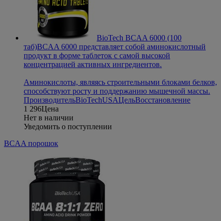
BioTech BCAA 6000 (100
таб)
BCAA 6000 представляет собой аминокислотный
продукт в форме таблеток с самой высокой
концентрацией активных ингредиентов.
Аминокислоты, являясь строительными блоками белков,
способствуют росту и поддержанию мышечной массы.
Производитель
BioTechUSA
Цель
Восстановление
1 296
Цена
Нет в наличии
Уведомить о поступлении
BCAA порошок