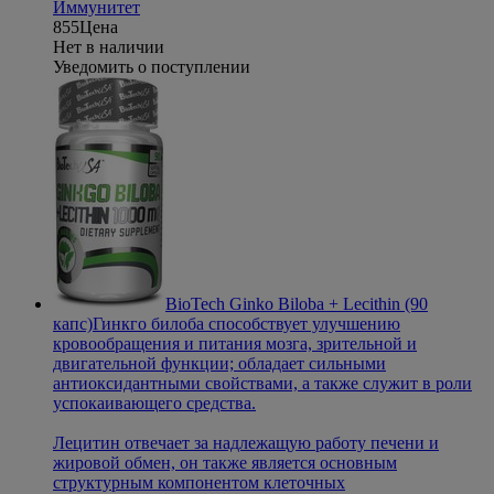
Иммунитет
855
Цена
Нет в наличии
Уведомить о поступлении
BioTech Ginko Biloba + Lecithin (90
капс)
Гинкго билоба способствует улучшению
кровообращения и питания мозга, зрительной и
двигательной функции; обладает сильными
антиоксидантными свойствами, а также служит в роли
успокаивающего средства.
Лецитин отвечает за надлежащую работу печени и
жировой обмен, он также является основным
структурным компонентом клеточных