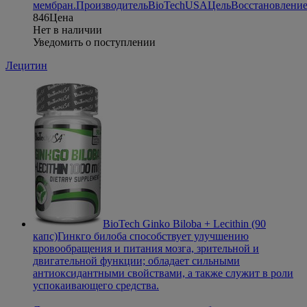
мембран.
Производитель
BioTechUSA
Цель
Восстановлени
846
Цена
Нет в наличии
Уведомить о поступлении
Лецитин
BioTech Ginko Biloba + Lecithin (90
капс)
Гинкго билоба способствует улучшению
кровообращения и питания мозга, зрительной и
двигательной функции; обладает сильными
антиоксидантными свойствами, а также служит в роли
успокаивающего средства.