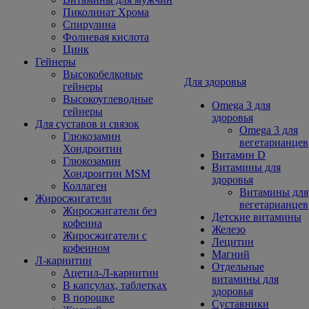
Пиколинат Хрома
Спирулина
Фолиевая кислота
Цинк
Гейнеры
Высокобелковые
Для здоровья
гейнеры
Высокоуглеводные
Omega 3 для
гейнеры
здоровья
Для суставов и связок
Omega 3 для
Глюкозамин
вегетарианцев
Хондроитин
Витамин D
Глюкозамин
Витамины для
Хондроитин MSM
здоровья
Коллаген
Витамины для
Жиросжигатели
вегетарианцев
Жиросжигатели без
Детские витамины
кофеина
Железо
Жиросжигатели с
Лецитин
кофеином
Магний
Л-карнитин
Отдельные
Ацетил-Л-карнитин
витамины для
В капсулах, таблетках
здоровья
В порошке
Суставники