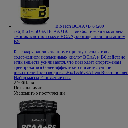
BioTech BCAA+B-6 (200
таб)
BioTechUSA BCAA+B6 — анаболический комплекс
аминокислотной смеси BCAA, обогащенной витамином
B6.
Благодаря одновременному приему препаратов с
содержанием незаменимых кислот BCAA и B6 действие
этих веществ усиливается, что позволяет спортсменам
тренироваться более эффективно и иметь лучшие
показатели.
Производитель
BioTechUSA
Цель
Восстановлен
Набор массы, Снижение веса
2 390
Цена
Нет в наличии
Уведомить о поступлении