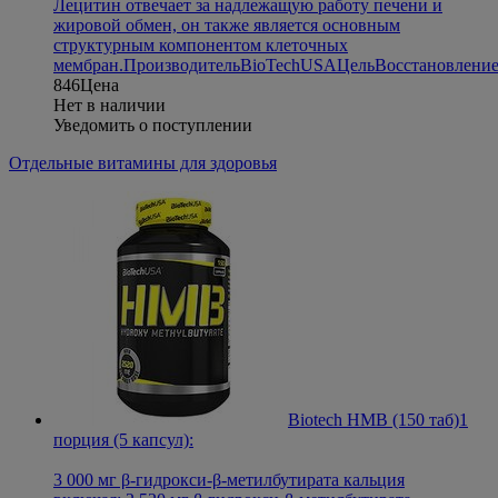
Лецитин отвечает за надлежащую работу печени и
жировой обмен, он также является основным
структурным компонентом клеточных
мембран.
Производитель
BioTechUSA
Цель
Восстановлени
846
Цена
Нет в наличии
Уведомить о поступлении
Отдельные витамины для здоровья
Biotech HMB (150 таб)
1
порция (5 капсул):
3 000 мг β-гидрокси-β-метилбутирата кальция