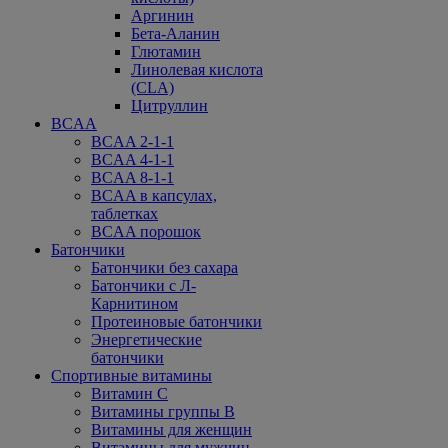
Аргинин
Бета-Аланин
Глютамин
Линолевая кислота
(CLA)
Цитруллин
BCAA
BCAA 2-1-1
BCAA 4-1-1
BCAA 8-1-1
BCAA в капсулах,
таблетках
BCAA порошок
Батончики
Батончики без сахара
Батончики с Л-
Карнитином
Протеиновые батончики
Энергетические
батончики
Спортивные витамины
Витамин С
Витамины группы В
Витамины для женщин
Витамины для мужчин