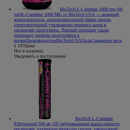
BioTech L-Carnitine 1000 mg (60
таб)
L-Carnitine 1000 MG от BioTech USA — мощный
жиросжигатель, оптимизирующий обмен жиров,
стимулирующий утилизацию лишнего жира в
организме спортсмена. Данный препарат также
понижает уровень холестерина в
крови
Производитель
BioTechUSA
Цель
Снижение веса
1 197
Цена
Нет в наличии
Уведомить о поступлении
BioTech L-Carnitine
Effervescent 500 мг (20 таб)
повышениt выносливости
организма, улучшениt функции сердца, уменьшениt