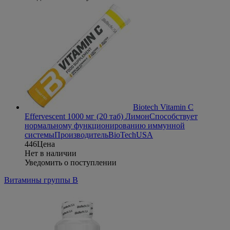
Biotech Vitamin C
Effervescent 1000 мг (20 таб) Лимон
Способствует
нормальному функционированию иммунной
системы
Производитель
BioTechUSA
446
Цена
Нет в наличии
Уведомить о поступлении
Витамины группы В