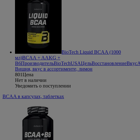
BioTech Liquid BCAA (1000
мл)
BCAA + AAKG +
B6
Производитель
BioTechUSA
Цель
Восстановление
Вкус
А
Вишня, вкус в ассортименте, лимон
801
Цена
Нет в наличии
Уведомить о поступлении
BCAA в капсулах, таблетках