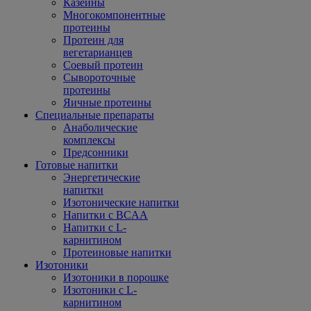
Казеины
Многокомпонентные
протеины
Протеин для
вегетарианцев
Соевый протеин
Сывороточные
протеины
Яичные протеины
Специальные препараты
Анаболические
комплексы
Предсонники
Готовые напитки
Энергетические
напитки
Изотонические напитки
Напитки с BCAA
Напитки с L-
карнитином
Протеиновые напитки
Изотоники
Изотоники в порошке
Изотоники с L-
карнитином