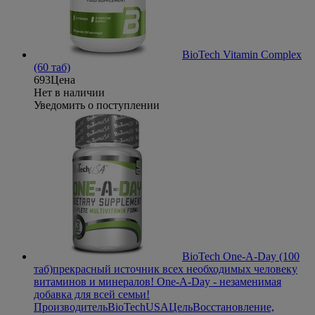
BioTech Vitamin Complex
(60 таб)
693
Цена
Нет в наличии
Уведомить о поступлении
BioTech One-A-Day (100
таб)
прекрасный источник всех необходимых человеку
витаминов и минералов! One-A-Day - незаменимая
добавка для всей семьи!
Производитель
BioTechUSA
Цель
Восстановление,