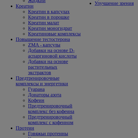
Жидкий
Улучшение зрения
Креатин
Креатин в капсулах
Креатин в порошке
Креатин малат
Креатин моногидрат
Креатиновые комплексы
Повышение тестостерона
ZMA - капсулы
Добавки на основе D-
аспаргиновой кислоты
Добавки на основе
растительных
экстрактов
Предтренировочные
комплексы и энергетики
Гуарана
Донаторы азота
Кофеин
Предтренировочный
комплекс без кофеина
Предтренировочный
комплекс с кофеином
Протеин
Говяжьи протеины