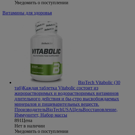
Уведомить о поступлении
Витамины для здоровья
BioTech Vitabolic (30
таб)
Каждая таблетка Vitabolic состоит из
жирорастворимых и водорастворимых витаминов
длительного действия и бы-стро высвобождаемых
минералов и пищеварительных веществ.
Производитель
BioTechUSA
Цель
Восстановление,
Иммунитет, Набор массы
891
Цена
Нет в наличии
Уведомить о поступлении