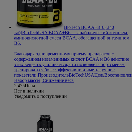
BioTech BCAA+B-6 (340
таб)
BioTechUSA BCAA+B6 — анаболический комплекс
аминокислотной смеси BCAA, обогащенной витамином
B6.
Благодаря одновременному приему препаратов с
содержанием незаменимых кислот BCAA и B6 действие
этих веществ усиливается, что позволяет спортсменам
тренироваться более эффективно и иметь лучшие
показатели.
Производитель
BioTechUSA
Цель
Восстановлен
Набор массы, Снижение веса
2 475
Цена
Нет в наличии
Уведомить о поступлении