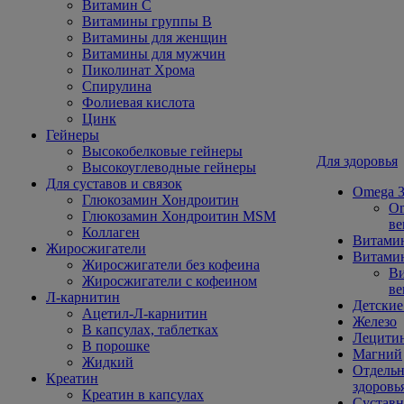
Витамин С
Витамины группы В
Витамины для женщин
Витамины для мужчин
Пиколинат Хрома
Спирулина
Фолиевая кислота
Цинк
Гейнеры
Высокобелковые гейнеры
Для здоровья
Высокоуглеводные гейнеры
Для суставов и связок
Omega 3
Глюкозамин Хондроитин
Om
Глюкозамин Хондроитин MSM
ве
Коллаген
Витами
Жиросжигатели
Витамин
Жиросжигатели без кофеина
Ви
Жиросжигатели с кофеином
ве
Л-карнитин
Детские
Ацетил-Л-карнитин
Железо
В капсулах, таблетках
Лецити
В порошке
Магний
Жидкий
Отдельн
Креатин
здоровь
Креатин в капсулах
Сустав