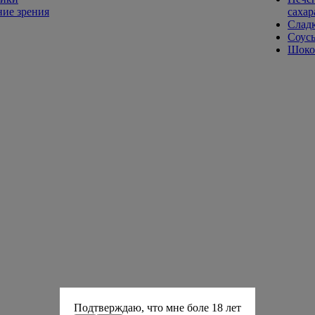
ие зрения
сахар
Слад
Соусы
Шокол
Подтверждаю, что мне боле 18 лет