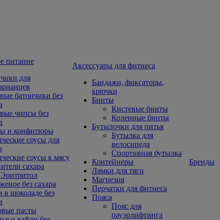
е питание
Aксессуары для фитнеса
чики для
Бандажи, фиксаторы,
арианцев
крючки
вые батончики без
Бинты
а
Кистевые бинты
вые чипсы без
Коленные бинты
а
Бутылочки для питья
ы и конфитюры
Бутылка для
ческие соусы для
велосипеда
а
Спортивная бутылка
ческие соусы к мясу
Контейнеры
Бренды
ители сахара
Лямки для тяги
Эритритол
Магнезия
еное без сахара
Перчатки для фитнеса
 в шоколаде без
Пояса
а
Пояс для
овые пасты
пауэрлифтинга
ье и вафли без