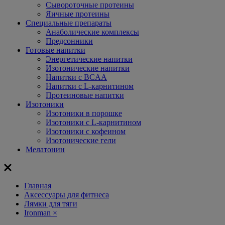
Сывороточные протеины
Яичные протеины
Специальные препараты
Анаболические комплексы
Предсонники
Готовые напитки
Энергетические напитки
Изотонические напитки
Напитки с BCAA
Напитки с L-карнитином
Протеиновые напитки
Изотоники
Изотоники в порошке
Изотоники с L-карнитином
Изотоники с кофеином
Изотонические гели
Мелатонин
Главная
Aксессуары для фитнеса
Лямки для тяги
Ironman
×