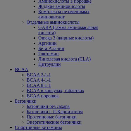
Аминокислоты в порошке
Жидкие аминокислоты
Комплексы незаменимых
аминокислот
Отдельные аминокислоты
GABA (гамма аминомасляная
кислота)
Omega 3 (жирные кислоты)
Аргинин
Бета-Аланин
Глютамин
Линолевая кислота (CLA)
Цитруллин
BCAA
BCAA 2-1-1
BCAA 4-1-1
BCAA 8-1-1
BCAA в капсулах, таблетках
BCAA порошок
Батончики
Батончики без сахара
Батончики с Л-Карнитином
Протеиновые батончики
Энергетические батончики
Спортивные витамины