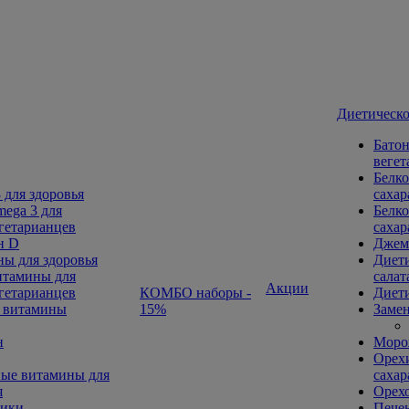
Диетическо
Батон
вегет
Белко
 для здоровья
сахар
ega 3 для
Белко
гетарианцев
сахар
н D
Джем
ы для здоровья
Диети
тамины для
салат
Акции
гетарианцев
КОМБО наборы -
Диети
 витамины
15%
Замен
н
Морож
Орехи
ые витамины для
сахар
я
Орех
ники
Печен