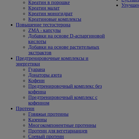
Креатин в порошке
Улучшен
Креатин малат
Креатин моногидрат
Креатиновые комплексы
Повышение тестостерона
ZMA - капсулы
Добавки на основе D-аспаргиновой
кислоты
Добавки на основе растительных
экстрактов
Предтренировочные комплексы и
энергетики
Гуарана
Донаторы азота
Кофеин
Предтренировочный комплекс без
кофеина
Предтренировочный комплекс с
кофеином
Протеин
Говяжьи протеины
Казеины
Многокомпонентные протеины
Протеин для вегетарианцев
Соевый протеин