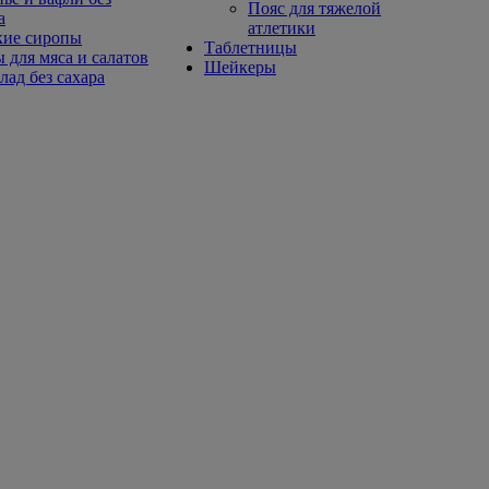
Пояс для тяжелой
а
атлетики
кие сиропы
Таблетницы
 для мяса и салатов
Шейкеры
ад без сахара